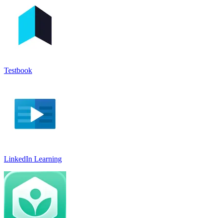
Testbook
LinkedIn Learnin‪g