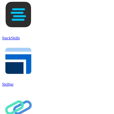
StackSkills
Skilljar