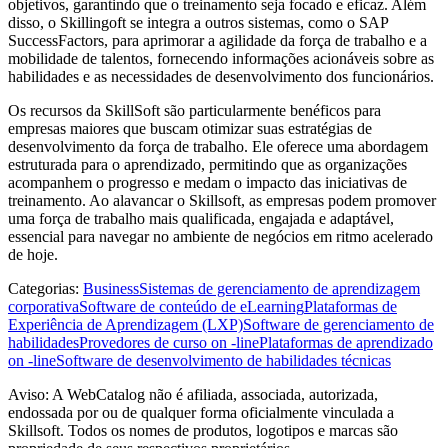
objetivos, garantindo que o treinamento seja focado e eficaz. Além
disso, o Skillingoft se integra a outros sistemas, como o SAP
SuccessFactors, para aprimorar a agilidade da força de trabalho e a
mobilidade de talentos, fornecendo informações acionáveis ​​sobre as
habilidades e as necessidades de desenvolvimento dos funcionários.
Os recursos da SkillSoft são particularmente benéficos para
empresas maiores que buscam otimizar suas estratégias de
desenvolvimento da força de trabalho. Ele oferece uma abordagem
estruturada para o aprendizado, permitindo que as organizações
acompanhem o progresso e medam o impacto das iniciativas de
treinamento. Ao alavancar o Skillsoft, as empresas podem promover
uma força de trabalho mais qualificada, engajada e adaptável,
essencial para navegar no ambiente de negócios em ritmo acelerado
de hoje.
Categorias
:
Business
Sistemas de gerenciamento de aprendizagem
corporativa
Software de conteúdo de eLearning
Plataformas de
Experiência de Aprendizagem (LXP)
Software de gerenciamento de
habilidades
Provedores de curso on -line
Plataformas de aprendizado
on -line
Software de desenvolvimento de habilidades técnicas
Aviso: A WebCatalog não é afiliada, associada, autorizada,
endossada por ou de qualquer forma oficialmente vinculada a
Skillsoft. Todos os nomes de produtos, logotipos e marcas são