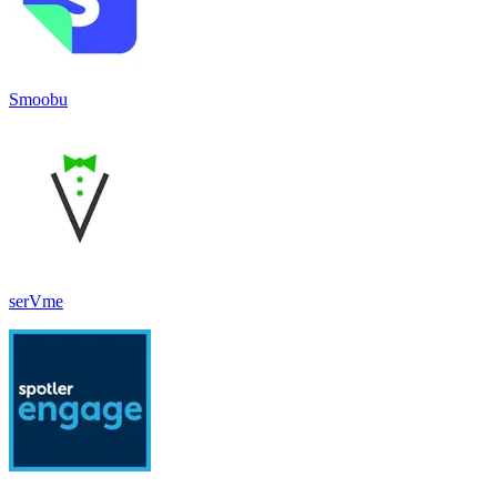
Smoobu
serVme