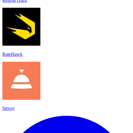
Retreat Guru
RateHawk
Sirvoy