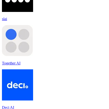
slai
Together AI
Deci AI