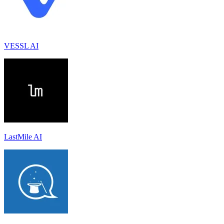
VESSL AI
LastMile AI