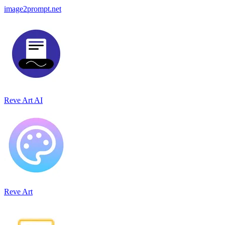
image2prompt.net
Reve Art AI
Reve Art