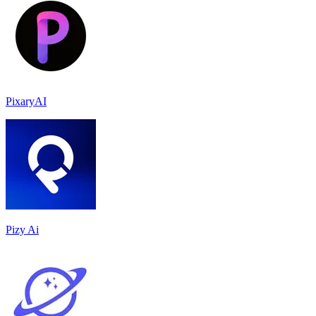
PixaryAI
Pizy Ai