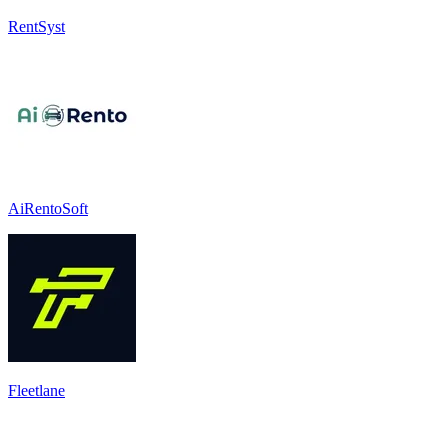
RentSyst
AiRentoSoft
Fleetlane