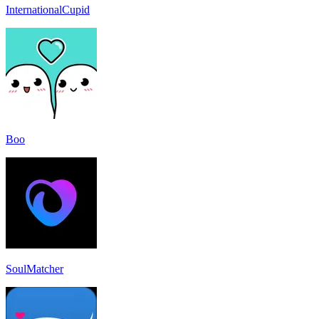
InternationalCupid
Boo
SoulMatcher