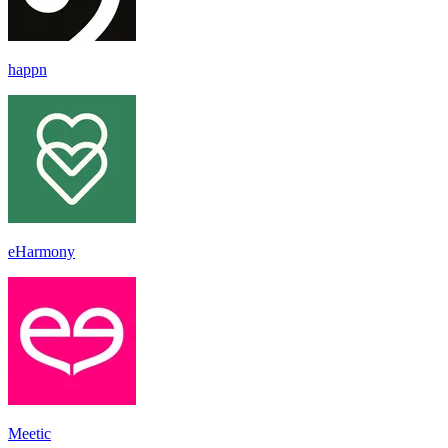
happn
eHarmony
Meetic