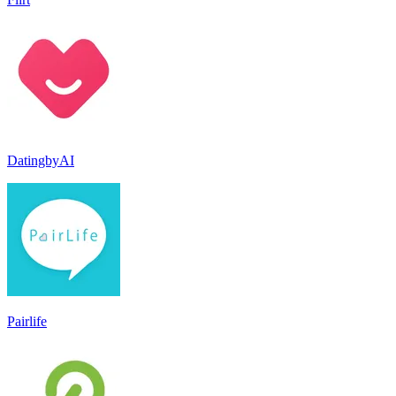
DatingbyAI
Pairlife