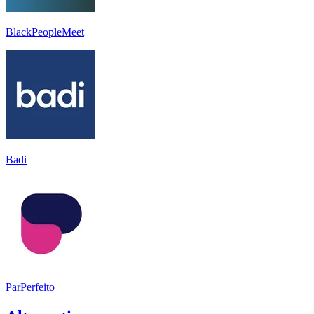
BlackPeopleMeet
Badi
ParPerfeito