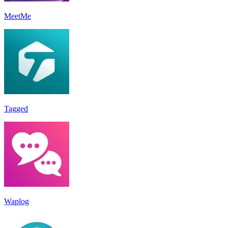
MeetMe
Tagged
Waplog