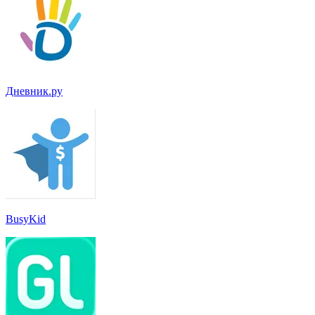
Дневник.ру
BusyKid