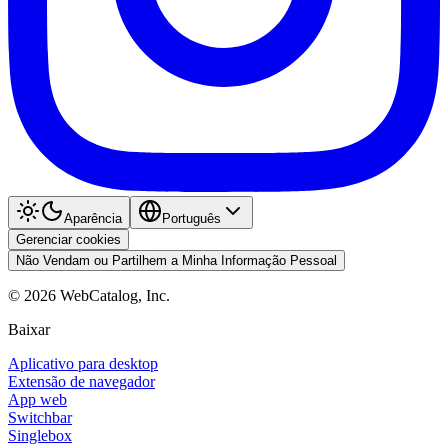
Aparência
Português
Gerenciar cookies
Não Vendam ou Partilhem a Minha Informação Pessoal
©
2026
WebCatalog, Inc.
Baixar
Aplicativo para desktop
Extensão de navegador
App web
Switchbar
Singlebox