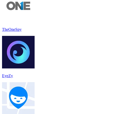
TheOneSpy
EyeZy