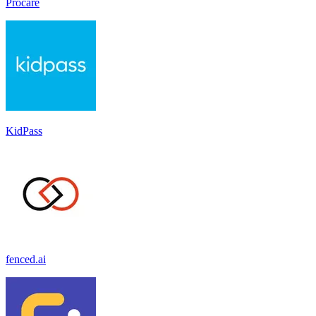
Procare
KidPass
fenced.ai