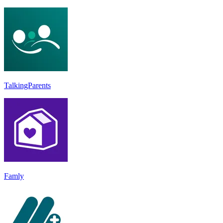
TalkingParents
Famly