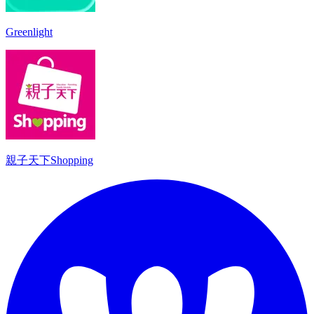
Greenlight
親子天下Shopping