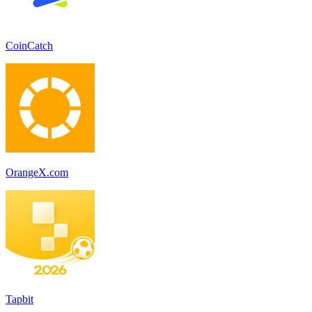
CoinCatch
OrangeX.com
Tapbit