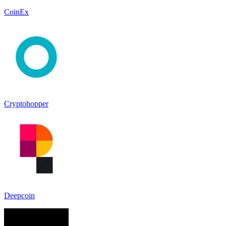
CoinEx
Cryptohopper
Deepcoin