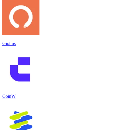
Giottus
CoinW