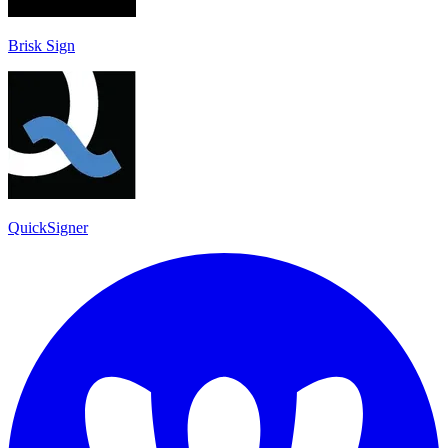
Brisk Sign
QuickSigner