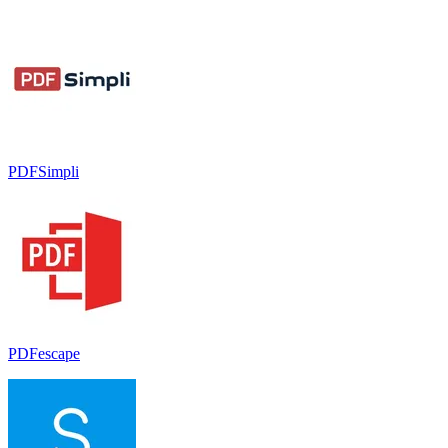
PDFSimpli
PDFescape