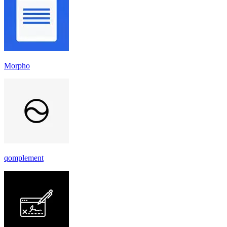
Morpho
qomplement