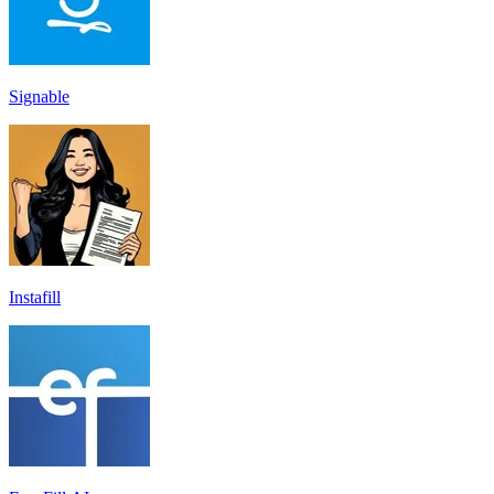
Signable
Instafill