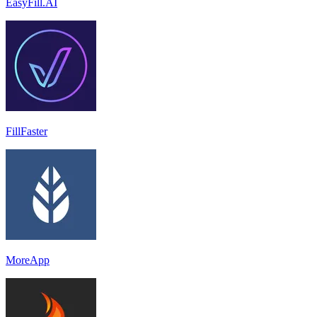
EasyFill.AI
FillFaster
MoreApp