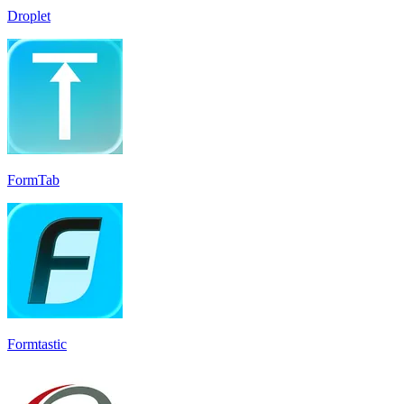
Droplet
FormTab
Formtastic