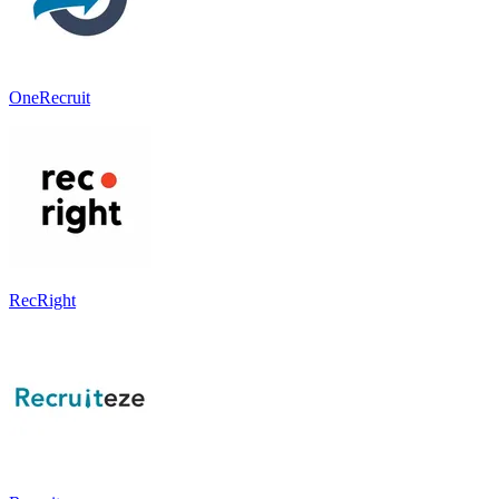
OneRecruit
RecRight