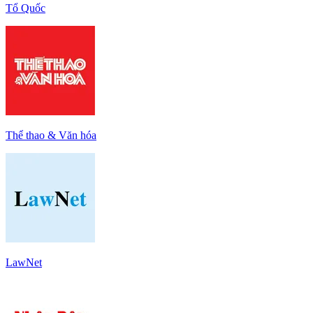
Tổ Quốc
Thể thao & Văn hóa
LawNet