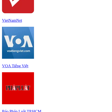
VietNamNet
VOA Tiếng Việt
Báo Pháp Luật TP.HCM