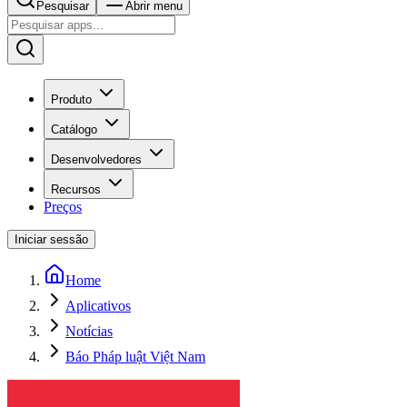
Pesquisar
Abrir menu
Produto
Catálogo
Desenvolvedores
Recursos
Preços
Iniciar sessão
Home
Aplicativos
Notícias
Báo Pháp luật Việt Nam