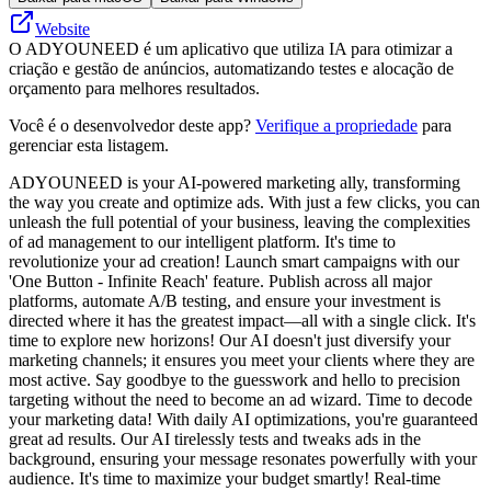
Website
O ADYOUNEED é um aplicativo que utiliza IA para otimizar a
criação e gestão de anúncios, automatizando testes e alocação de
orçamento para melhores resultados.
Você é o desenvolvedor deste app?
Verifique a propriedade
para
gerenciar esta listagem.
ADYOUNEED is your AI-powered marketing ally, transforming
the way you create and optimize ads. With just a few clicks, you can
unleash the full potential of your business, leaving the complexities
of ad management to our intelligent platform. It's time to
revolutionize your ad creation! Launch smart campaigns with our
'One Button - Infinite Reach' feature. Publish across all major
platforms, automate A/B testing, and ensure your investment is
directed where it has the greatest impact—all with a single click. It's
time to explore new horizons! Our AI doesn't just diversify your
marketing channels; it ensures you meet your clients where they are
most active. Say goodbye to the guesswork and hello to precision
targeting without the need to become an ad wizard. Time to decode
your marketing data! With daily AI optimizations, you're guaranteed
great ad results. Our AI tirelessly tests and tweaks ads in the
background, ensuring your message resonates powerfully with your
audience. It's time to maximize your budget smartly! Real-time