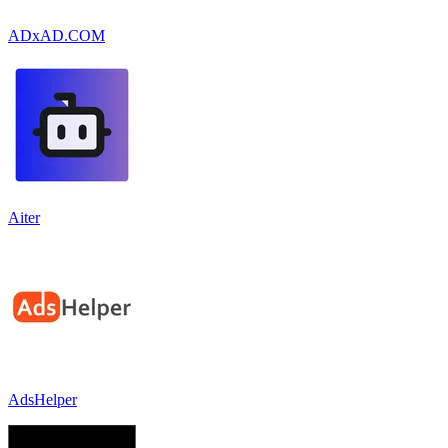
ADxAD.COM
Aiter
AdsHelper