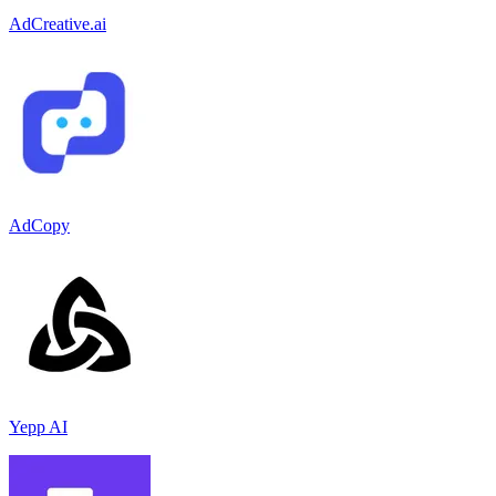
AdCreative.ai
AdCopy
Yepp AI