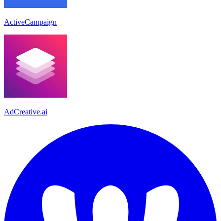
ActiveCampaign
AdCreative.ai