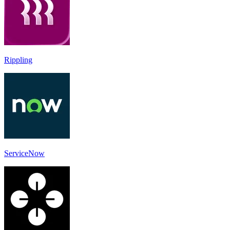
Rippling
ServiceNow