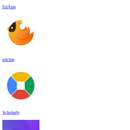
EdApp
edclub
Scholarly