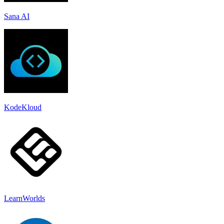
Sana AI
KodeKloud
LearnWorlds