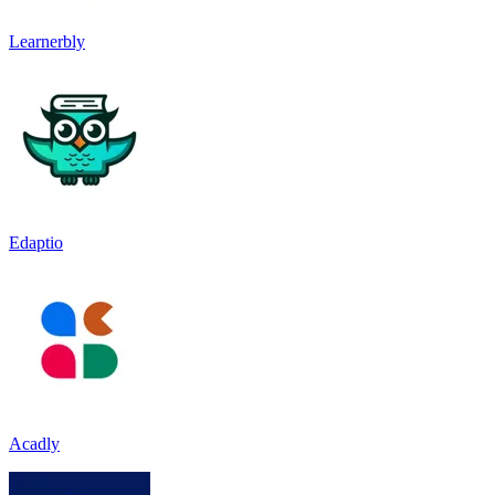
Learnerbly
Edaptio
Acadly