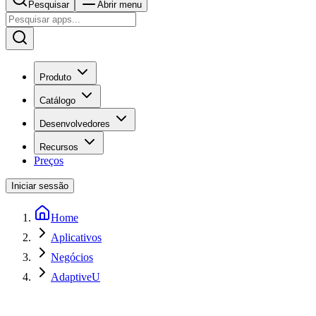
Pesquisar
Abrir menu
Produto
Catálogo
Desenvolvedores
Recursos
Preços
Iniciar sessão
Home
Aplicativos
Negócios
AdaptiveU