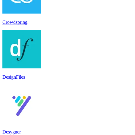
Crowdspring
DesignFiles
Desygner