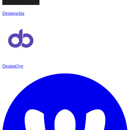
Designwhiz
DesignOye