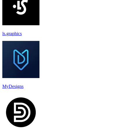
ls.graphics
MyDesigns