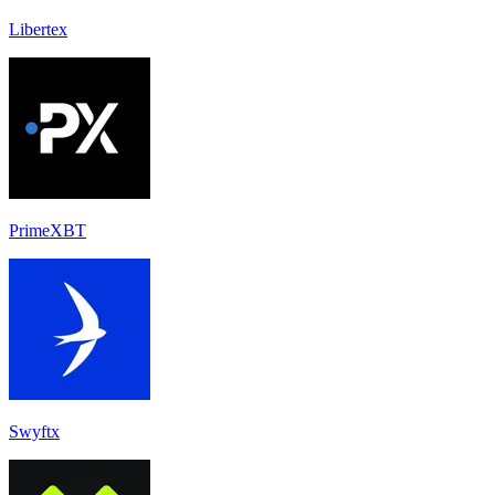
Libertex
PrimeXBT
Swyftx