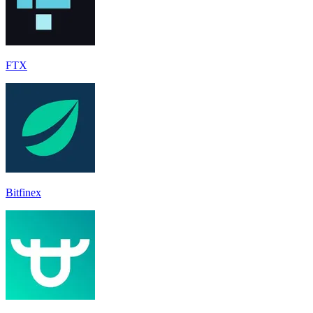
FTX
Bitfinex