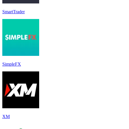
SmartTrader
SimpleFX
XM