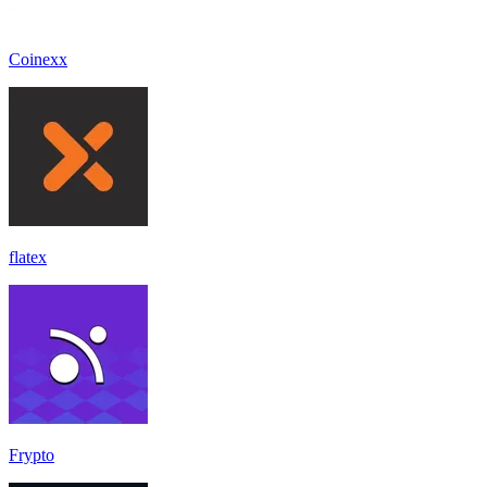
Coinexx
flatex
Frypto