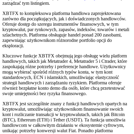
zarządzać tym listingiem.
XBTFX to kompleksowa platforma handlowa zaprojektowana
zarówno dla początkujących, jak i doświadczonych handlowców.
Oferuje dostęp do szeregu instrumentów finansowych, w tym
kryptowalut, par rynkowych, zapasów, indeksów, towarów i metali
szlachetnych. Platforma obsługuje handel ponad 200 zasobami,
zapewniając użytkownikom różnorodne portfolio opcji do
eksploracji.
Kluczowe funkcje XBTFX obejmują jego obsługę wielu platform
handlowych, takich jak Metatrader 4, Metatrader 5 i Ctrader, które
zaspokajają różne potrzeby i preferencje handlowe. Użytkownicy
mogą wybierać spośród różnych typów konta, w tym kont
standardowych, ECN i islamskich, umożliwiając elastyczność
strategii handlowych i zarządzaniu ryzykiem. Platforma oferuje
również bezpłatne konto demo dla osób, które chcą przetestować
swoje umiejętności bez ryzyka finansowego.
XBTFX jest szczególnie znany z funkcji handlowych opartych na
kryptowalut, umożliwiając użytkownikom finansowanie swoich
kont i rozliczanie transakcji w kryptowalutach, takich jak Bitcoin
(BTC), Ethereum (ETH) i Tether (USDT). Ta funkcja umożliwia
handlowcom w całkowitym działaniu w ekosystemie cyfrowym,
unikając potrzeby konwersji walut Fiat. Ponadto platforma