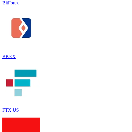
BitForex
BKEX
FTX.US