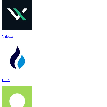
Valetax
HTX