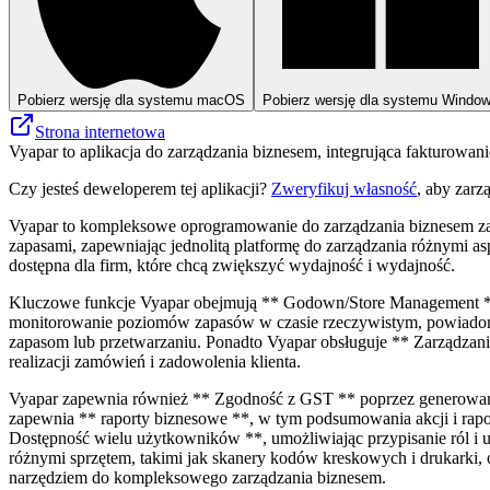
Pobierz wersję dla systemu macOS
Pobierz wersję dla systemu Windo
Strona internetowa
Vyapar to aplikacja do zarządzania biznesem, integrująca fakturowani
Czy jesteś deweloperem tej aplikacji?
Zweryfikuj własność
, aby zarz
Vyapar to kompleksowe oprogramowanie do zarządzania biznesem zapro
zapasami, zapewniając jednolitą platformę do zarządzania różnymi asp
dostępna dla firm, które chcą zwiększyć wydajność i wydajność.
Kluczowe funkcje Vyapar obejmują ** Godown/Store Management **, 
monitorowanie poziomów zapasów w czasie rzeczywistym, powiadomi
zapasom lub przetwarzaniu. Ponadto Vyapar obsługuje ** Zarządzan
realizacji zamówień i zadowolenia klienta.
Vyapar zapewnia również ** Zgodność z GST ** poprzez generowani
zapewnia ** raporty biznesowe **, w tym podsumowania akcji i rap
Dostępność wielu użytkowników **, umożliwiając przypisanie ról i 
różnymi sprzętem, takimi jak skanery kodów kreskowych i drukarki, 
narzędziem do kompleksowego zarządzania biznesem.