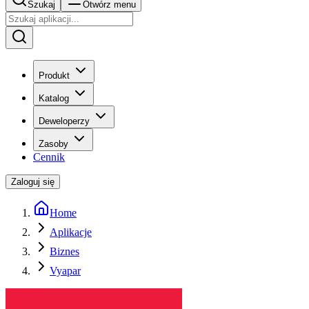
Szukaj
Otwórz menu
Produkt
Katalog
Deweloperzy
Zasoby
Cennik
Zaloguj się
Home
Aplikacje
Biznes
Vyapar