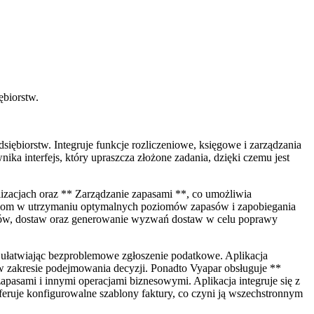
ębiorstw.
ębiorstw. Integruje funkcje rozliczeniowe, księgowe i zarządzania
ika interfejs, który upraszcza złożone zadania, dzięki czemu jest
zacjach oraz ** Zarządzanie zapasami **, co umożliwia
rmom w utrzymaniu optymalnych poziomów zapasów i zapobiegania
upów, dostaw oraz generowanie wyzwań dostaw w celu poprawy
ułatwiając bezproblemowe zgłoszenie podatkowe. Aplikacja
 zakresie podejmowania decyzji. Ponadto Vyapar obsługuje **
pasami i innymi operacjami biznesowymi. Aplikacja integruje się z
feruje konfigurowalne szablony faktury, co czyni ją wszechstronnym