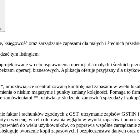
ws
e, księgowość oraz zarządzanie zapasami dla małych i średnich przedsi
ądzać tym listingiem.
jektowane w celu usprawnienia operacji dla małych i średnich przedsi
ektami operacji biznesowych. Aplikacja oferuje przyjazny dla użytkown
umożliwiające scentralizowaną kontrolę nad zapasami w wielu lokali
enia o niskim magazynie i punkty zmiany kolejności. Pomaga to fi
ie zamówieniami **, ułatwiając śledzenie zamówień sprzedaży i zak
e faktur i rachunków zgodnych z GST, utrzymanie zapisów GSTIN i 
orty o wycenę, w celu oferowania wglądu w wyniki zapasów i pomoc w
uprawnień do wielu użytkowników, co poprawia wspólne zarządzanie za
obsługuje tworzenie kopii zapasowych i bezpieczeństwa danych oraz o