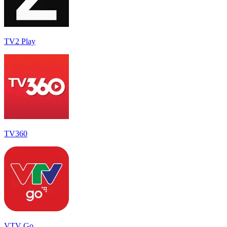
TV2 Play
TV360
VTV Go