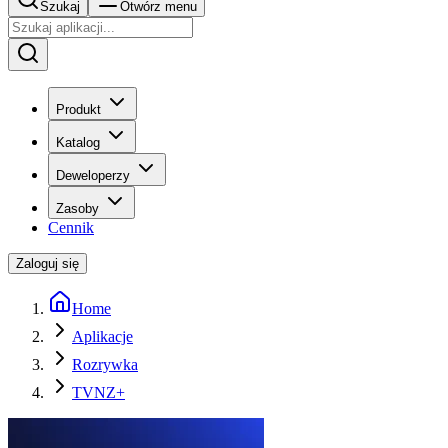
Szukaj
Otwórz menu
Produkt
Katalog
Deweloperzy
Zasoby
Cennik
Zaloguj się
Home
Aplikacje
Rozrywka
TVNZ+