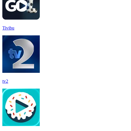
Tivibu
tv2