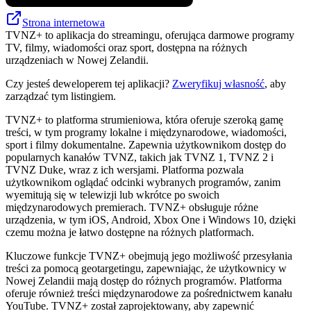
Strona internetowa
TVNZ+ to aplikacja do streamingu, oferująca darmowe programy
TV, filmy, wiadomości oraz sport, dostępna na różnych
urządzeniach w Nowej Zelandii.
Czy jesteś deweloperem tej aplikacji?
Zweryfikuj własność
, aby
zarządzać tym listingiem.
TVNZ+ to platforma strumieniowa, która oferuje szeroką gamę
treści, w tym programy lokalne i międzynarodowe, wiadomości,
sport i filmy dokumentalne. Zapewnia użytkownikom dostęp do
popularnych kanałów TVNZ, takich jak TVNZ 1, TVNZ 2 i
TVNZ Duke, wraz z ich wersjami. Platforma pozwala
użytkownikom oglądać odcinki wybranych programów, zanim
wyemitują się w telewizji lub wkrótce po swoich
międzynarodowych premierach. TVNZ+ obsługuje różne
urządzenia, w tym iOS, Android, Xbox One i Windows 10, dzięki
czemu można je łatwo dostępne na różnych platformach.
Kluczowe funkcje TVNZ+ obejmują jego możliwość przesyłania
treści za pomocą geotargetingu, zapewniając, że użytkownicy w
Nowej Zelandii mają dostęp do różnych programów. Platforma
oferuje również treści międzynarodowe za pośrednictwem kanału
YouTube. TVNZ+ został zaprojektowany, aby zapewnić