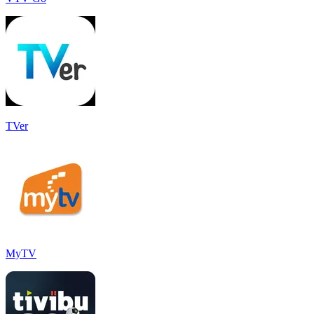
TVer
MyTV