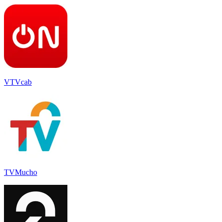
VTVcab
TVMucho