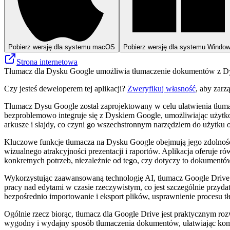
Pobierz wersję dla systemu macOS
Pobierz wersję dla systemu Windo
Strona internetowa
Tłumacz dla Dysku Google umożliwia tłumaczenie dokumentów z Dys
Czy jesteś deweloperem tej aplikacji?
Zweryfikuj własność
, aby zarz
Tłumacz Dysu Google został zaprojektowany w celu ułatwienia tłu
bezproblemowo integruje się z Dyskiem Google, umożliwiając użytk
arkusze i slajdy, co czyni go wszechstronnym narzędziem do użytku o
Kluczowe funkcje tłumacza na Dysku Google obejmują jego zdolność
wizualnego atrakcyjności prezentacji i raportów. Aplikacja oferuje
konkretnych potrzeb, niezależnie od tego, czy dotyczy to dokumentó
Wykorzystując zaawansowaną technologię AI, tłumacz Google Drive 
pracy nad edytami w czasie rzeczywistym, co jest szczególnie przyd
bezpośrednio importowanie i eksport plików, usprawnienie procesu t
Ogólnie rzecz biorąc, tłumacz dla Google Drive jest praktycznym roz
wygodny i wydajny sposób tłumaczenia dokumentów, ułatwiając kom