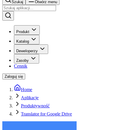
Szukaj
Otwórz menu
Produkt
Katalog
Deweloperzy
Zasoby
Cennik
Zaloguj się
Home
Aplikacje
Produktywność
Translator for Google Drive