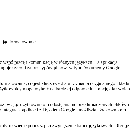
ując formatowanie.
współpracę i komunikację w różnych językach. Ta aplikacja
ługuje szeroki zakres typów plików, w tym Dokumenty Google,
matowania, co jest kluczowe dla utrzymania oryginalnego układu i
e użytkownicy mogą wybrać najbardziej odpowiednią opcję dla swoich
ożliwiając użytkownikom udostępnianie przetłumaczonych plików i
to integracja aplikacji z Dyskiem Google umożliwia użytkownikom
a całym świecie poprzez przezwyciężenie barier językowych. Oferuje