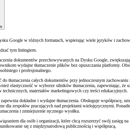
ws
ku Google w różnych formatach, wspierając wiele języków i zachow
ądzać tym listingiem.
maczenia dokumentów przechowywanych na Dysku Google, zwiększając 
ownikom wydajne tłumaczenie plików bez opuszczania platformy. Obs
sobistego i profesjonalnego.
 do tłumaczenia całych dokumentów przy jednoczesnym zachowaniu for
 również elastyczność w wyborze silników tłumaczenia, zapewniając, ż
w technicznych, materiałów marketingowych czy treści edukacyjnych.
zapewnia dokładne i wydajne tłumaczenia. Obsługuje współpracę, um
atne dla zespołów pracujących nad projektami wielojęzycznymi. Ponad
łumaczenia i zmniejszenie ręcznego wysiłku.
wiązaniem dla osób i organizacji, które chcą rozszerzyć swój zasięg n
unikowanie się z międzynarodową publicznością i współpracą.