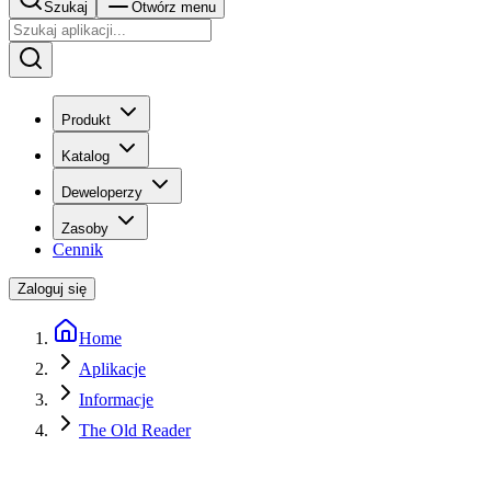
Szukaj
Otwórz menu
Produkt
Katalog
Deweloperzy
Zasoby
Cennik
Zaloguj się
Home
Aplikacje
Informacje
The Old Reader