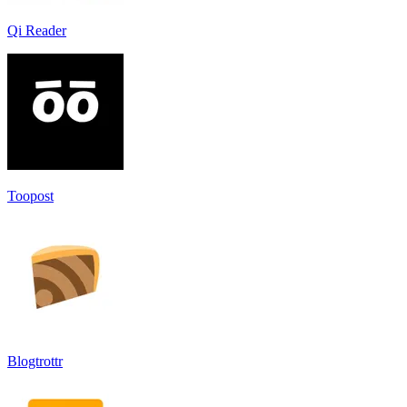
Qi Reader
Toopost
Blogtrottr