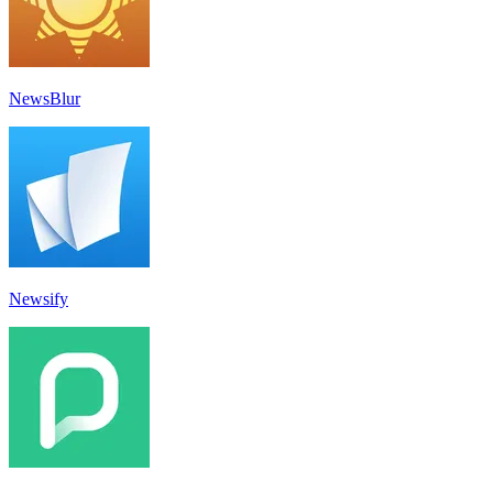
NewsBlur
Newsify