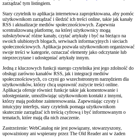
zarządzać tym listingiem.
Stary czytelnik to aplikacja internetowa zaprojektowana, aby pomóc
użytkownikom zarządzać i śledzić ich treści online, takie jak kanały
RSS i aktualizacje mediów społecznościowych. Zapewnia
scentralizowaną platformę, na której użytkownicy mogą
subskrybować różne kanały, czytać artykuły i być na bieżąco na
swoich ulubionych blogach, serwisach informacyjnych i sieciach
społecznościowych. Aplikacja pozwala użytkownikom organizować
swoje treści w kategorie, oznaczać elementy jako odczytanie lub
nieprzeczytane i udostępniać artykuły innym.
Jedną z kluczowych funkcji starego czytelnika jest jego zdolność do
obsługi zarówno kanałów RSS, jak i integracji mediów
społecznościowych, co czyni go wszechstronnym narzędziem dla
użytkowników, którzy chcą usprawnić zużycie treści online.
Aplikacja oferuje również funkcje takie jak komentowanie i
udostępnianie, umożliwiając użytkownikom kontakt z innymi,
którzy mają podobne zainteresowania. Zapewniając czysty i
intuicyjny interfejs, stary czytelnik pomaga użytkownikom
skutecznie zarządzać ich treścią cyfrową i być informowanym o
tematach, które mają dla nich znaczenie.
Zastrzeżenie: WebCatalog nie jest powiązany, stowarzyszony,
upoważniony ani wspierany przez The Old Reader ani w żaden