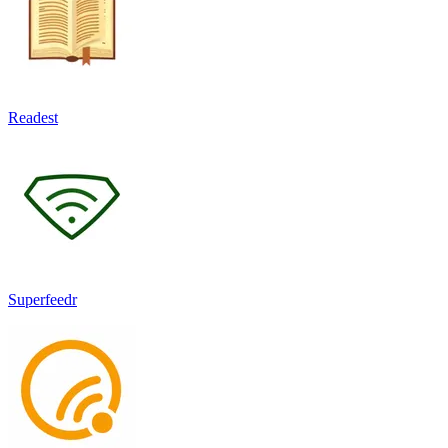
Readest
Superfeedr