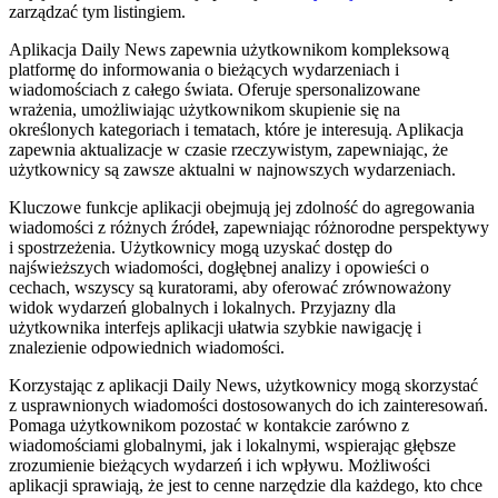
zarządzać tym listingiem.
Aplikacja Daily News zapewnia użytkownikom kompleksową
platformę do informowania o bieżących wydarzeniach i
wiadomościach z całego świata. Oferuje spersonalizowane
wrażenia, umożliwiając użytkownikom skupienie się na
określonych kategoriach i tematach, które je interesują. Aplikacja
zapewnia aktualizacje w czasie rzeczywistym, zapewniając, że
użytkownicy są zawsze aktualni w najnowszych wydarzeniach.
Kluczowe funkcje aplikacji obejmują jej zdolność do agregowania
wiadomości z różnych źródeł, zapewniając różnorodne perspektywy
i spostrzeżenia. Użytkownicy mogą uzyskać dostęp do
najświeższych wiadomości, dogłębnej analizy i opowieści o
cechach, wszyscy są kuratorami, aby oferować zrównoważony
widok wydarzeń globalnych i lokalnych. Przyjazny dla
użytkownika interfejs aplikacji ułatwia szybkie nawigację i
znalezienie odpowiednich wiadomości.
Korzystając z aplikacji Daily News, użytkownicy mogą skorzystać
z usprawnionych wiadomości dostosowanych do ich zainteresowań.
Pomaga użytkownikom pozostać w kontakcie zarówno z
wiadomościami globalnymi, jak i lokalnymi, wspierając głębsze
zrozumienie bieżących wydarzeń i ich wpływu. Możliwości
aplikacji sprawiają, że jest to cenne narzędzie dla każdego, kto chce