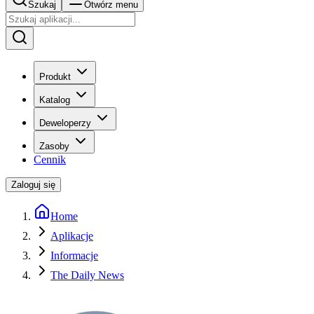
Szukaj
Otwórz menu
Produkt
Katalog
Deweloperzy
Zasoby
Cennik
Zaloguj się
Home
Aplikacje
Informacje
The Daily News