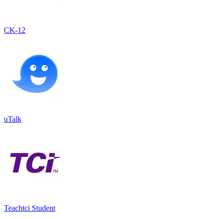
CK-12
uTalk
Teachtci Student