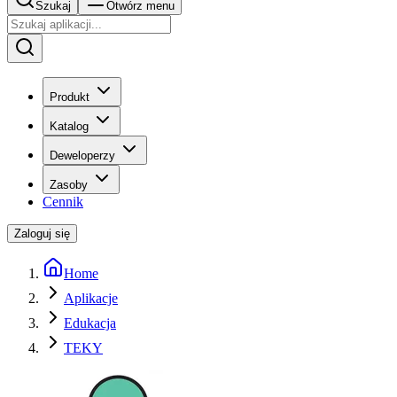
Szukaj
Otwórz menu
Produkt
Katalog
Deweloperzy
Zasoby
Cennik
Zaloguj się
Home
Aplikacje
Edukacja
TEKY