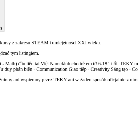
ws
ca kursy z zakresu STEAM i umiejętności XXI wieku.
ądzać tym listingiem.
- Math) đầu tiên tại Việt Nam dành cho trẻ em từ 6-18 Tuổi. TEKY m
ư duy phản biện - Communication Giao tiếp - Creativity Sáng tạo - Co
żniony ani wspierany przez TEKY ani w żaden sposób oficjalnie z nim