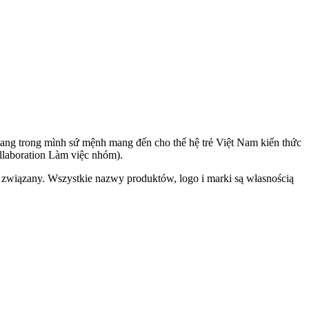
ang trong mình sứ mệnh mang đến cho thế hệ trẻ Việt Nam kiến thức
llaboration Làm việc nhóm).
 związany. Wszystkie nazwy produktów, logo i marki są własnością