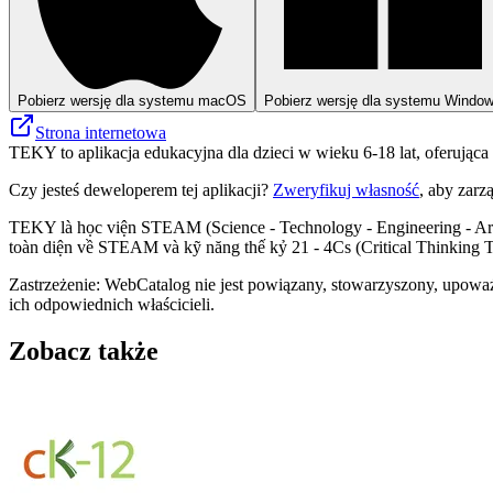
Pobierz wersję dla systemu macOS
Pobierz wersję dla systemu Windo
Strona internetowa
TEKY to aplikacja edukacyjna dla dzieci w wieku 6-18 lat, oferują
Czy jesteś deweloperem tej aplikacji?
Zweryfikuj własność
, aby zarz
TEKY là học viện STEAM (Science - Technology - Engineering - Art 
toàn diện về STEAM và kỹ năng thế kỷ 21 - 4Cs (Critical Thinking T
Zastrzeżenie: WebCatalog nie jest powiązany, stowarzyszony, upowa
ich odpowiednich właścicieli.
Zobacz także