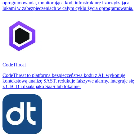
oprogramowania, monitorująca kod, infrastrukturę i zarządzająca
lukami w zabezpieczeniach w całym cyklu życia oprogramowania.
CodeThreat
CodeThreat to platforma bezpieczeństwa kodu z AI: wykonuje
kontekstową analizę SAST, redukuje fałszywe alarmy, integruje się
z CI/CD i działa jako SaaS lub lokalnie.