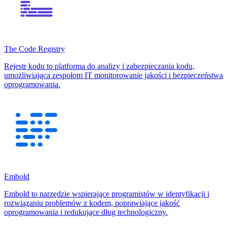
The Code Registry
Rejestr kodu to platforma do analizy i zabezpieczania kodu,
umożliwiająca zespołom IT monitorowanie jakości i bezpieczeństwa
oprogramowania.
Embold
Embold to narzędzie wspierające programistów w identyfikacji i
rozwiązaniu problemów z kodem, poprawiające jakość
oprogramowania i redukujące dług technologiczny.