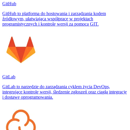
GitHub
GitHub to platforma do hostowania i zarządzania kodem
źródłowym, ułatwiająca współpracę w projektach
programistycznych i kontrolę wersji za pomocą GIT.
GitLab
GitLab to narzędzie do zarządzania cyklem życia DevOps,
integrujące kontrolę wersji, śledzenie zgłoszeń oraz ciągłą integrację
i dostawę oprogramowania.