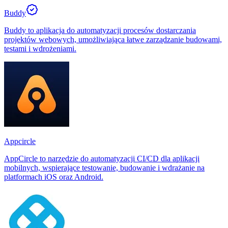
Buddy
Buddy to aplikacja do automatyzacji procesów dostarczania
projektów webowych, umożliwiająca łatwe zarządzanie budowami,
testami i wdrożeniami.
Appcircle
AppCircle to narzędzie do automatyzacji CI/CD dla aplikacji
mobilnych, wspierające testowanie, budowanie i wdrażanie na
platformach iOS oraz Android.