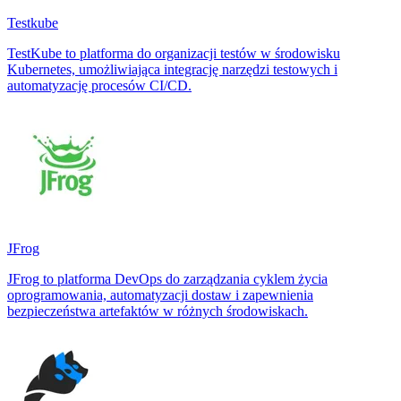
Testkube
TestKube to platforma do organizacji testów w środowisku
Kubernetes, umożliwiająca integrację narzędzi testowych i
automatyzację procesów CI/CD.
JFrog
JFrog to platforma DevOps do zarządzania cyklem życia
oprogramowania, automatyzacji dostaw i zapewnienia
bezpieczeństwa artefaktów w różnych środowiskach.