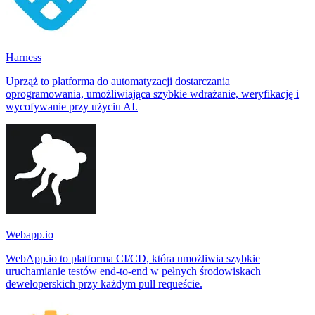
Harness
Uprząż to platforma do automatyzacji dostarczania
oprogramowania, umożliwiająca szybkie wdrażanie, weryfikację i
wycofywanie przy użyciu AI.
Webapp.io
WebApp.io to platforma CI/CD, która umożliwia szybkie
uruchamianie testów end-to-end w pełnych środowiskach
deweloperskich przy każdym pull requeście.