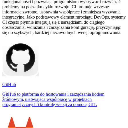
funkcjonalności i pozwalają programistom wykrywać i rozwiązać
problemy na początku cyklu rozwoju. CI promuje wczesne
informacje zwrotne, usprawnia współpracę i zmniejsza wyzwania
integracyjne. Jako podstawowy element rurociągu DevOps, systemy
CI często płynnie integrują się z narzędziami do ciągłego
dostarczania, wdrażania i zarządzania konfiguracją, przyczyniając
się do szybszych, bardziej niezawodnych wersji oprogramowania.
GitHub
GitHub to platforma do hostowania i zarządzania kodem
źródłowym, ułatwiająca współpracę w projektach
programistycznych i kontrolę wersji za pomocą GIT.