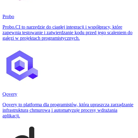
Probo
Probo.CI to narzędzie do ciągłej integracji i współpracy, które
zapewnia testowanie i zatwierdzanie kodu przed jego scaleniem do
gałęzi w projektach programistycznych.
Qovery
Qovery to platforma dla programistów, która upraszcza zarządzanie
infrastrukturą chmurową i automatyzuje procesy wdrażania
aplikacji.