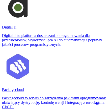
Digital.ai
Digital.ai to platforma dostarczania oprogramowania dla
przedsiębiorstw, wykorzystująca AI do automatyzacji i poprawy
jakości procesów programistycznych.
Packagecloud
Packagecloud to serwis do zarządzania pakietami oprogramowania,
ułatwiający dystrybucję, kontrolę wersji i integrację z rurociągami
CI/CD.