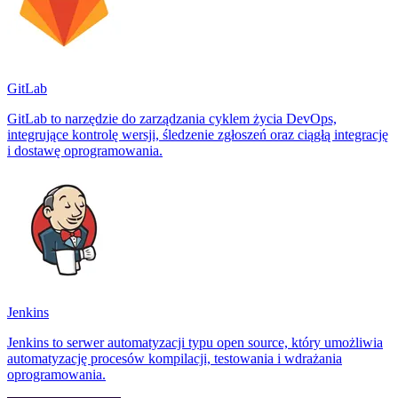
GitLab
GitLab to narzędzie do zarządzania cyklem życia DevOps,
integrujące kontrolę wersji, śledzenie zgłoszeń oraz ciągłą integrację
i dostawę oprogramowania.
Jenkins
Jenkins to serwer automatyzacji typu open source, który umożliwia
automatyzację procesów kompilacji, testowania i wdrażania
oprogramowania.