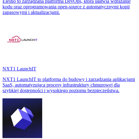
Elestio to zarządzana platforma DevOps, która ułatwia wdrażanie
kodu oraz oprogramowania open-source z automatycznymi kopii
zapasowymi i aktualizacjami.
NXT1 LaunchIT
NXT1 LaunchIT to platforma do budowy i zarządzania aplikacjami
SaaS, automatyzująca procesy infrastruktury chmurowej dla
szybkiej dostępności i wysokiego poziomu bezpieczeństwa.