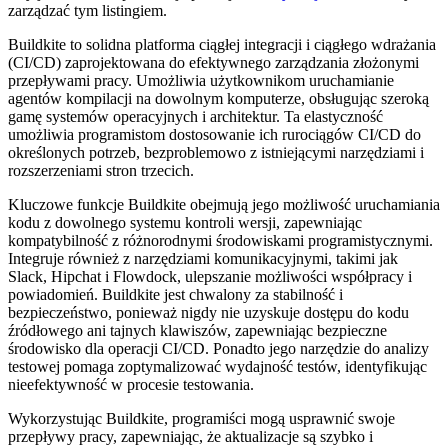
zarządzać tym listingiem.
Buildkite to solidna platforma ciągłej integracji i ciągłego wdrażania
(CI/CD) zaprojektowana do efektywnego zarządzania złożonymi
przepływami pracy. Umożliwia użytkownikom uruchamianie
agentów kompilacji na dowolnym komputerze, obsługując szeroką
gamę systemów operacyjnych i architektur. Ta elastyczność
umożliwia programistom dostosowanie ich rurociągów CI/CD do
określonych potrzeb, bezproblemowo z istniejącymi narzędziami i
rozszerzeniami stron trzecich.
Kluczowe funkcje Buildkite obejmują jego możliwość uruchamiania
kodu z dowolnego systemu kontroli wersji, zapewniając
kompatybilność z różnorodnymi środowiskami programistycznymi.
Integruje również z narzędziami komunikacyjnymi, takimi jak
Slack, Hipchat i Flowdock, ulepszanie możliwości współpracy i
powiadomień. Buildkite jest chwalony za stabilność i
bezpieczeństwo, ponieważ nigdy nie uzyskuje dostępu do kodu
źródłowego ani tajnych klawiszów, zapewniając bezpieczne
środowisko dla operacji CI/CD. Ponadto jego narzędzie do analizy
testowej pomaga zoptymalizować wydajność testów, identyfikując
nieefektywność w procesie testowania.
Wykorzystując Buildkite, programiści mogą usprawnić swoje
przepływy pracy, zapewniając, że aktualizacje są szybko i