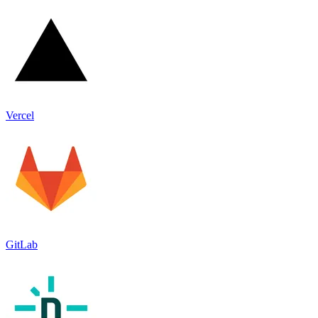
Vercel
GitLab