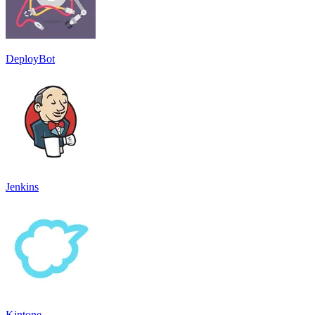
DeployBot
Jenkins
Kintone