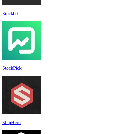
Stockbit
StockPick
ShipHero