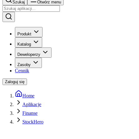
Szukaj
Otwórz menu
Produkt
Katalog
Deweloperzy
Zasoby
Cennik
Zaloguj się
Home
Aplikacje
Finanse
StockHero