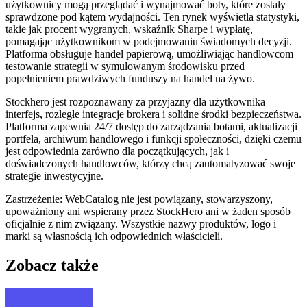
użytkownicy mogą przeglądać i wynajmować boty, które zostały
sprawdzone pod kątem wydajności. Ten rynek wyświetla statystyki,
takie jak procent wygranych, wskaźnik Sharpe i wypłatę,
pomagając użytkownikom w podejmowaniu świadomych decyzji.
Platforma obsługuje handel papierową, umożliwiając handlowcom
testowanie strategii w symulowanym środowisku przed
popełnieniem prawdziwych funduszy na handel na żywo.
Stockhero jest rozpoznawany za przyjazny dla użytkownika
interfejs, rozległe integracje brokera i solidne środki bezpieczeństwa.
Platforma zapewnia 24/7 dostęp do zarządzania botami, aktualizacji
portfela, archiwum handlowego i funkcji społeczności, dzięki czemu
jest odpowiednia zarówno dla początkujących, jak i
doświadczonych handlowców, którzy chcą zautomatyzować swoje
strategie inwestycyjne.
Zastrzeżenie: WebCatalog nie jest powiązany, stowarzyszony,
upoważniony ani wspierany przez StockHero ani w żaden sposób
oficjalnie z nim związany. Wszystkie nazwy produktów, logo i
marki są własnością ich odpowiednich właścicieli.
Zobacz także