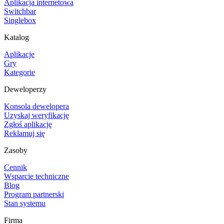
Aplikacja internetowa
Switchbar
Singlebox
Katalog
Aplikacje
Gry
Kategorie
Deweloperzy
Konsola dewelopera
Uzyskaj weryfikację
Zgłoś aplikację
Reklamuj się
Zasoby
Cennik
Wsparcie techniczne
Blog
Program partnerski
Stan systemu
Firma