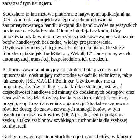
zarządzać tym listingiem.
Stockshero to internetowa platforma z natywnymi aplikacjami na
iOS i Androida zaprojektowanego w celu umożliwienia
zautomatyzowanego handlu akcjami dla handlowców na wszystkich
poziomach doświadczenia. Oferuje interfejs bez kodu, który
umożliwia użytkownikom tworzenie, dostosowywanie i wdrażanie
botów handlowych bez żadnej wiedzy programowania.
Użytkownicy mogą zintegrować istniejące konta maklerskie z
Stockhero, takie jak TradeStation, Webull, E*Trade i inne, w celu
automatyzacji transakcji bezpośrednio z ich urządzeń.
Platforma zawiera intuicyjny konstruktor bota przeciągania i
upuszczania, obsługujący różnorodne wskaźniki techniczne, takie
jak zespoły RSI, MACD i Bollinger. Użytkownicy mogą
projektować zarówno długie, jak i krótkie strategie, ustawiać
częstotliwości handlowe od minuty do codziennych odstępów oraz
stosować narzędzia do zarządzania ryzykiem, takie jak rozmiary
pozycji, stop-Loss i zlecenia z organizacji. Stockshero zapewnia
również dostęp do zaawansowanych strategii botów, w tym
uśredniania kosztów kosztów (DCA), siatki, pędu i podążania
zysku, a także szablonów szybkiego uruchomienia dla szybszej
konfiguracji.
Godnym uwagi aspektem Stockthero jest rynek botów, w którym