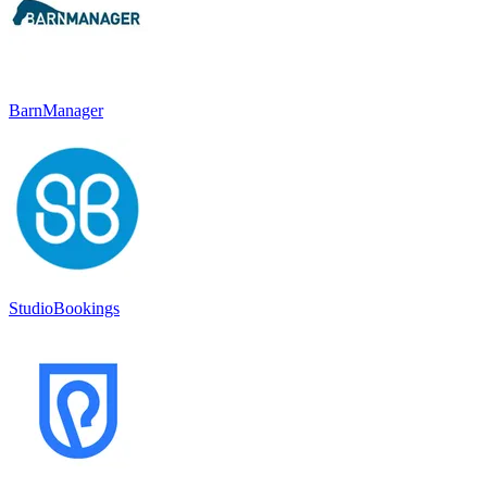
BarnManager
StudioBookings