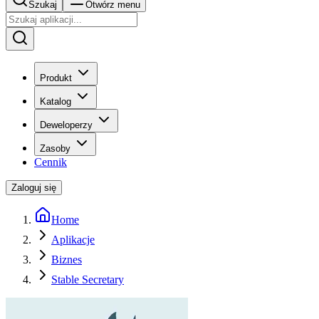
Szukaj
Otwórz menu
Produkt
Katalog
Deweloperzy
Zasoby
Cennik
Zaloguj się
Home
Aplikacje
Biznes
Stable Secretary