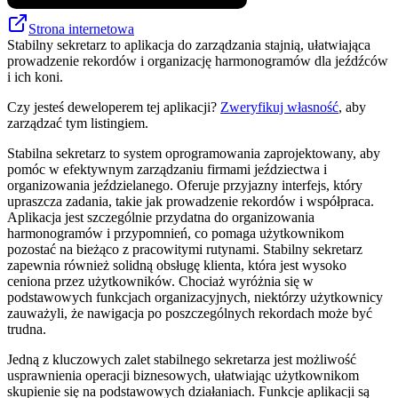
Strona internetowa
Stabilny sekretarz to aplikacja do zarządzania stajnią, ułatwiająca
prowadzenie rekordów i organizację harmonogramów dla jeźdźców
i ich koni.
Czy jesteś deweloperem tej aplikacji?
Zweryfikuj własność
, aby
zarządzać tym listingiem.
Stabilna sekretarz to system oprogramowania zaprojektowany, aby
pomóc w efektywnym zarządzaniu firmami jeździectwa i
organizowania jeździelanego. Oferuje przyjazny interfejs, który
upraszcza zadania, takie jak prowadzenie rekordów i współpraca.
Aplikacja jest szczególnie przydatna do organizowania
harmonogramów i przypomnień, co pomaga użytkownikom
pozostać na bieżąco z pracowitymi rutynami. Stabilny sekretarz
zapewnia również solidną obsługę klienta, która jest wysoko
ceniona przez użytkowników. Chociaż wyróżnia się w
podstawowych funkcjach organizacyjnych, niektórzy użytkownicy
zauważyli, że nawigacja po poszczególnych rekordach może być
trudna.
Jedną z kluczowych zalet stabilnego sekretarza jest możliwość
usprawnienia operacji biznesowych, ułatwiając użytkownikom
skupienie się na podstawowych działaniach. Funkcje aplikacji są