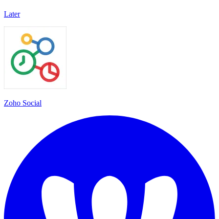
Later
Zoho Social