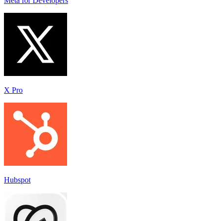
Meta for Developers
X Pro
Hubspot