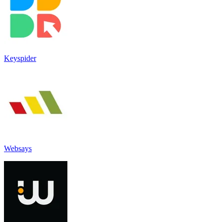
Keyspider
Websays