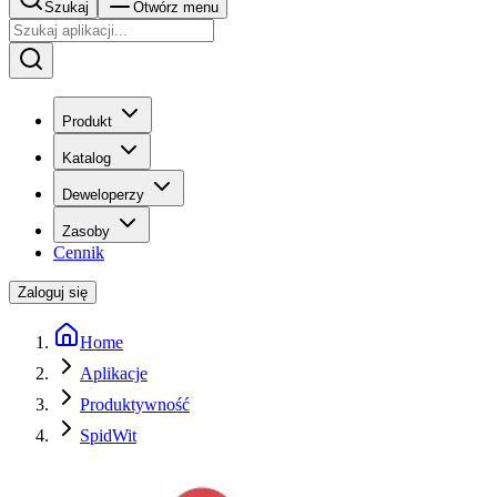
Szukaj
Otwórz menu
Produkt
Katalog
Deweloperzy
Zasoby
Cennik
Zaloguj się
Home
Aplikacje
Produktywność
SpidWit