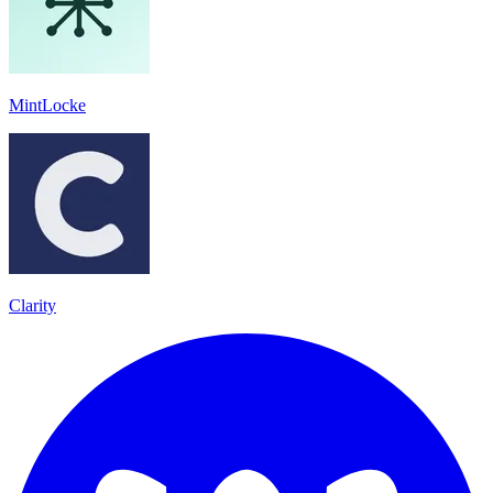
MintLocke
Clarity