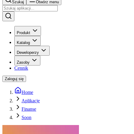
Szukaj
Otwórz menu
Produkt
Katalog
Deweloperzy
Zasoby
Cennik
Zaloguj się
Home
Aplikacje
Finanse
Soon