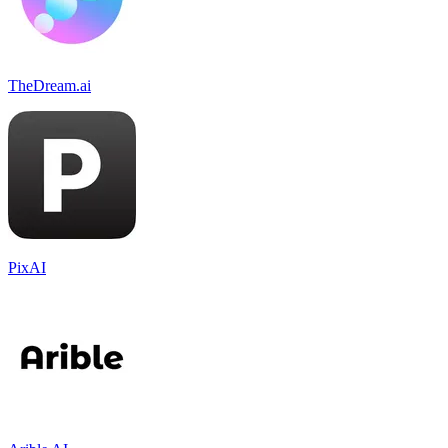
TheDream.ai
PixAI