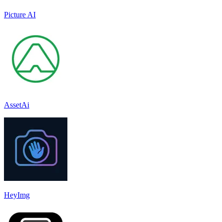
Picture AI
AssetAi
HeyImg