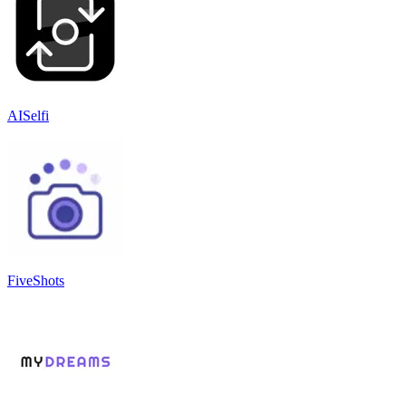
AISelfi
FiveShots