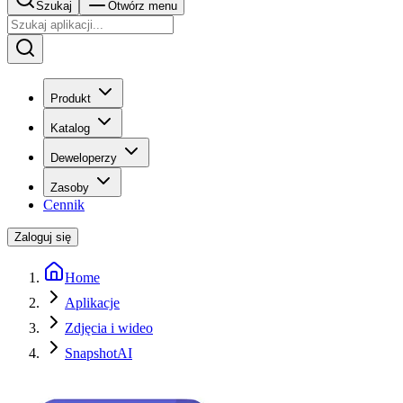
Szukaj
Otwórz menu
Produkt
Katalog
Deweloperzy
Zasoby
Cennik
Zaloguj się
Home
Aplikacje
Zdjęcia i wideo
SnapshotAI