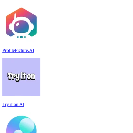
ProfilePicture.AI
Try it on AI