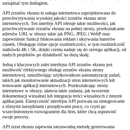
zarządzać tym listingiem.
API zrzutów ekranu to usługa internetowa zaprojektowana do
przechwytywania wysokiej jakości zrzutów ekranu stron
internetowych. Ten interfejs API oferuje takie możliwości, jak
przechwytywanie zrzutów ekranu na pełnej strony, przekształcanie
adresów URL w obrazy takie jak PNG, JPEG i WebP oraz
zapewnienie funkcji blokowania reklam i ukrywania banerów
ciastek. Obsługuje różne opcje rozdzielczości, w tym rozdzielczość
siatkówki 4K i 5K, dzięki czemu nadaje się do szeregu aplikacji, od
małych projektów po działalność na dużą skalę.
Jedną z kluczowych zalet interfejsu API zrzutów ekranu jest
możliwość efektywnego obsługi zrzutów ekranu strony
internetowej, umożliwiając użytkownikom automatyzację zadań,
takich jak monitorowanie aktualizacji stron internetowych lub
testowanie aplikacji internetowych. Przekształcając strony
internetowe w obrazy, ułatwia takie zadania, jak tworzenie
dokumentacji wizualnej lub integracja treści wizualnych z innymi
aplikacjami. Elastyczność interfejsu API pozwala na zintegrowanie
z różnymi narzędziami i przepływami pracy, co czyni go
wszechstronnym rozwiązaniem dla firm, które chcą usprawnić
swoje procesy.
API zrzut ekranu zapewnia niezawodną metodę generowania