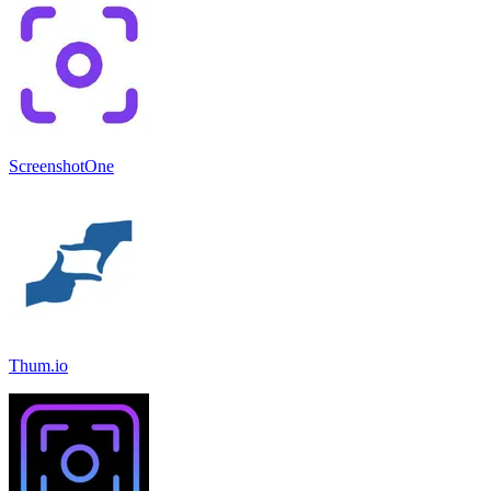
ScreenshotOne
Thum.io