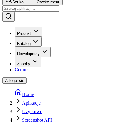
Szukaj
Otwórz menu
Produkt
Katalog
Deweloperzy
Zasoby
Cennik
Zaloguj się
Home
Aplikacje
Użytkowe
Screenshot API