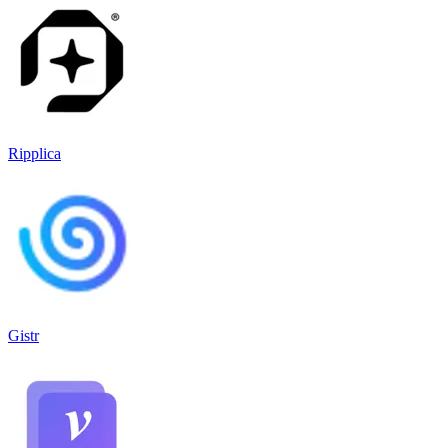
Ripplica
Gistr