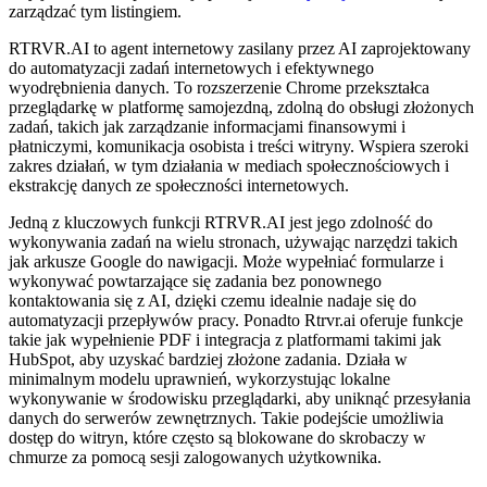
zarządzać tym listingiem.
RTRVR.AI to agent internetowy zasilany przez AI zaprojektowany
do automatyzacji zadań internetowych i efektywnego
wyodrębnienia danych. To rozszerzenie Chrome przekształca
przeglądarkę w platformę samojezdną, zdolną do obsługi złożonych
zadań, takich jak zarządzanie informacjami finansowymi i
płatniczymi, komunikacja osobista i treści witryny. Wspiera szeroki
zakres działań, w tym działania w mediach społecznościowych i
ekstrakcję danych ze społeczności internetowych.
Jedną z kluczowych funkcji RTRVR.AI jest jego zdolność do
wykonywania zadań na wielu stronach, używając narzędzi takich
jak arkusze Google do nawigacji. Może wypełniać formularze i
wykonywać powtarzające się zadania bez ponownego
kontaktowania się z AI, dzięki czemu idealnie nadaje się do
automatyzacji przepływów pracy. Ponadto Rtrvr.ai oferuje funkcje
takie jak wypełnienie PDF i integracja z platformami takimi jak
HubSpot, aby uzyskać bardziej złożone zadania. Działa w
minimalnym modelu uprawnień, wykorzystując lokalne
wykonywanie w środowisku przeglądarki, aby uniknąć przesyłania
danych do serwerów zewnętrznych. Takie podejście umożliwia
dostęp do witryn, które często są blokowane do skrobaczy w
chmurze za pomocą sesji zalogowanych użytkownika.