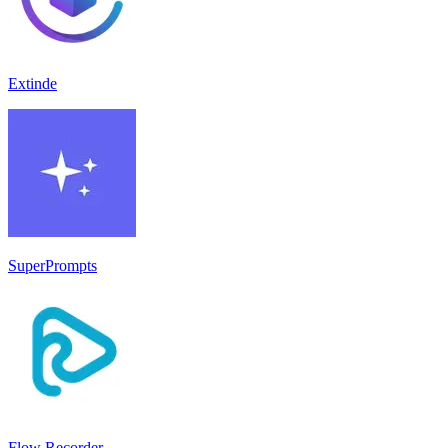
Extinde
SuperPrompts
Flow Recorder