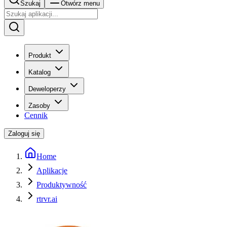
Szukaj
Otwórz menu
Produkt
Katalog
Deweloperzy
Zasoby
Cennik
Zaloguj się
Home
Aplikacje
Produktywność
rtrvr.ai