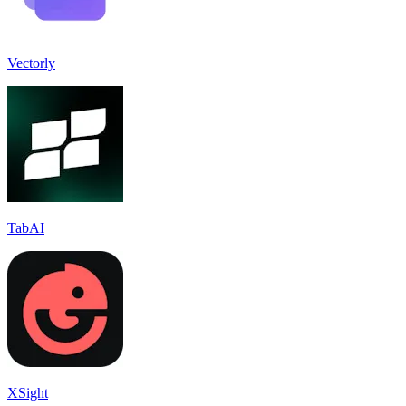
Vectorly
TabAI
XSight