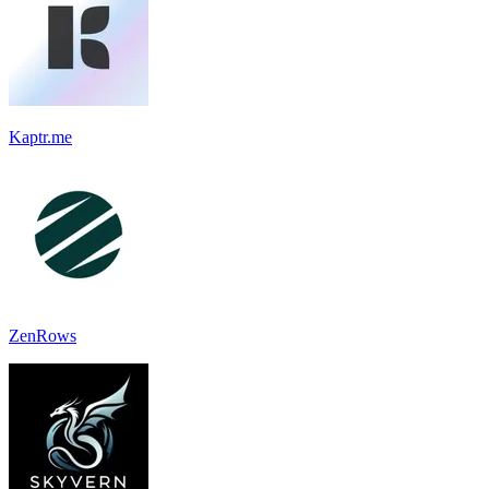
Kaptr.me
ZenRows