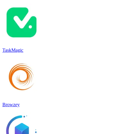
TaskMagic
Browzey