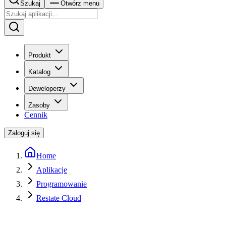
Szukaj
Otwórz menu
Produkt
Katalog
Deweloperzy
Zasoby
Cennik
Zaloguj się
Home
Aplikacje
Programowanie
Restate Cloud