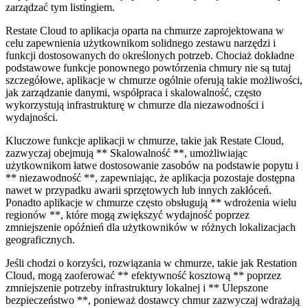
zarządzać tym listingiem.
Restate Cloud to aplikacja oparta na chmurze zaprojektowana w
celu zapewnienia użytkownikom solidnego zestawu narzędzi i
funkcji dostosowanych do określonych potrzeb. Chociaż dokładne
podstawowe funkcje ponownego powtórzenia chmury nie są tutaj
szczegółowe, aplikacje w chmurze ogólnie oferują takie możliwości,
jak zarządzanie danymi, współpraca i skalowalność, często
wykorzystują infrastrukturę w chmurze dla niezawodności i
wydajności.
Kluczowe funkcje aplikacji w chmurze, takie jak Restate Cloud,
zazwyczaj obejmują ** Skalowalność **, umożliwiając
użytkownikom łatwe dostosowanie zasobów na podstawie popytu i
** niezawodność **, zapewniając, że aplikacja pozostaje dostępna
nawet w przypadku awarii sprzętowych lub innych zakłóceń.
Ponadto aplikacje w chmurze często obsługują ** wdrożenia wielu
regionów **, które mogą zwiększyć wydajność poprzez
zmniejszenie opóźnień dla użytkowników w różnych lokalizacjach
geograficznych.
Jeśli chodzi o korzyści, rozwiązania w chmurze, takie jak Restation
Cloud, mogą zaoferować ** efektywność kosztową ** poprzez
zmniejszenie potrzeby infrastruktury lokalnej i ** Ulepszone
bezpieczeństwo **, ponieważ dostawcy chmur zazwyczaj wdrażają