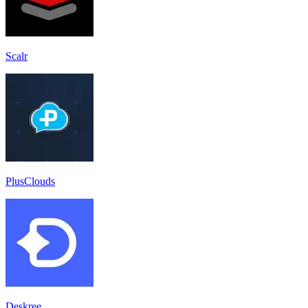
Scalr
PlusClouds
Deskree