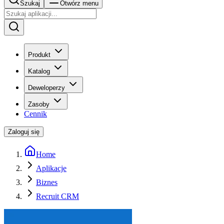
Szukaj
Otwórz menu
Produkt
Katalog
Deweloperzy
Zasoby
Cennik
Zaloguj się
Home
Aplikacje
Biznes
Recruit CRM