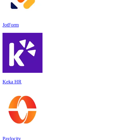
JotForm
Keka HR
Paylocity