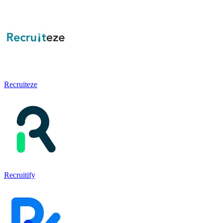
Recruiteze
Recruitify