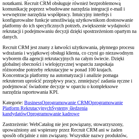
notatkami. Recruit CRM obsługuje również bezproblemową
komunikację poprzez wbudowane narzędzia integracji e-mail i
wewnętrzne narzędzia współpracy. Intuicyjny interfejs i
konfigurowalne funkcje umożliwiają użytkownikom dostosowanie
platformy do ich specyficznych potrzeb, zwiększenie wydajności
rekrutacji i podejmowaniu decyzji dzięki spostrzeżeniom opartym na
danych.
Recruit CRM jest znany z łatwości użytkowania, płynnego procesu
wdrażania i wyjątkowej obsługi klienta, co czyni go niezawodnym
wyborem dla agencji rekrutacyjnych na całym świecie. Dzięki
globalnej obecności i wielojęzycznej wsparciu zaspokaja
różnorodne potrzeby rekrutacyjne w ponad 100 krajach.
Koncentracja platformy na automatyzacji i analizie pomaga
rekruterom uprościć przepływy pracy, zmniejszyć zadania ręczne i
podejmować świadome decyzje w oparciu o kompleksowe
narzędzia raportowania KPI.
Kategorie
:
Business
Oprogramowanie CRM
Oprogramowanie
Platform Rekrutacyjnych
Systemy śledzenia
kandydatów
Oprogramowanie kadrowe
Zastrzeżenie: WebCatalog nie jest powiązany, stowarzyszony,
upoważniony ani wspierany przez Recruit CRM ani w żaden
sposób oficjalnie z nim związany. Wszystkie nazwy produktów,