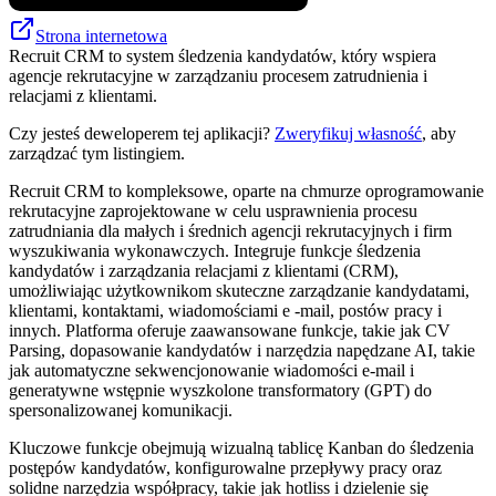
Strona internetowa
Recruit CRM to system śledzenia kandydatów, który wspiera
agencje rekrutacyjne w zarządzaniu procesem zatrudnienia i
relacjami z klientami.
Czy jesteś deweloperem tej aplikacji?
Zweryfikuj własność
, aby
zarządzać tym listingiem.
Recruit CRM to kompleksowe, oparte na chmurze oprogramowanie
rekrutacyjne zaprojektowane w celu usprawnienia procesu
zatrudniania dla małych i średnich agencji rekrutacyjnych i firm
wyszukiwania wykonawczych. Integruje funkcje śledzenia
kandydatów i zarządzania relacjami z klientami (CRM),
umożliwiając użytkownikom skuteczne zarządzanie kandydatami,
klientami, kontaktami, wiadomościami e -mail, postów pracy i
innych. Platforma oferuje zaawansowane funkcje, takie jak CV
Parsing, dopasowanie kandydatów i narzędzia napędzane AI, takie
jak automatyczne sekwencjonowanie wiadomości e-mail i
generatywne wstępnie wyszkolone transformatory (GPT) do
spersonalizowanej komunikacji.
Kluczowe funkcje obejmują wizualną tablicę Kanban do śledzenia
postępów kandydatów, konfigurowalne przepływy pracy oraz
solidne narzędzia współpracy, takie jak hotliss i dzielenie się