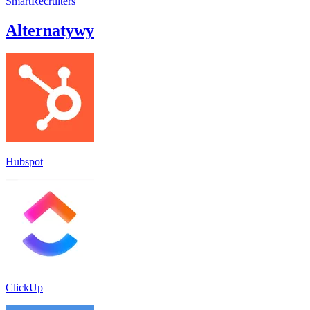
SmartRecruiters
Alternatywy
Hubspot
ClickUp