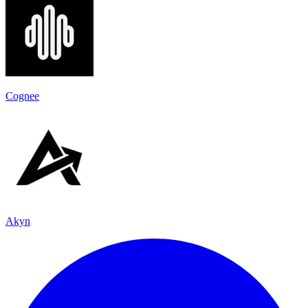
Cognee
Akyn