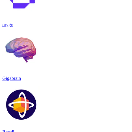
orygo
Gigabrain
Recall