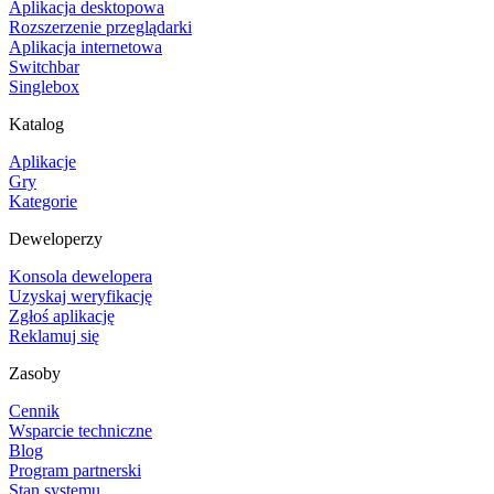
Aplikacja desktopowa
Rozszerzenie przeglądarki
Aplikacja internetowa
Switchbar
Singlebox
Katalog
Aplikacje
Gry
Kategorie
Deweloperzy
Konsola dewelopera
Uzyskaj weryfikację
Zgłoś aplikację
Reklamuj się
Zasoby
Cennik
Wsparcie techniczne
Blog
Program partnerski
Stan systemu