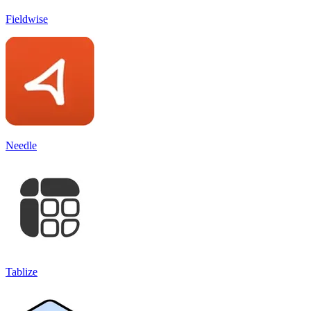
Fieldwise
Needle
Tablize