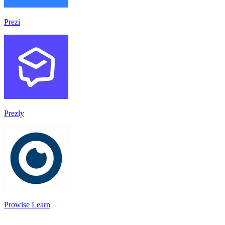
Prezi
Prezly
Prowise Learn