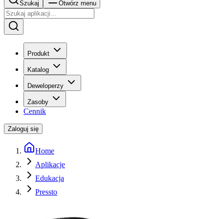
Szukaj
Otwórz menu
Produkt
Katalog
Deweloperzy
Zasoby
Cennik
Zaloguj się
Home
Aplikacje
Edukacja
Pressto