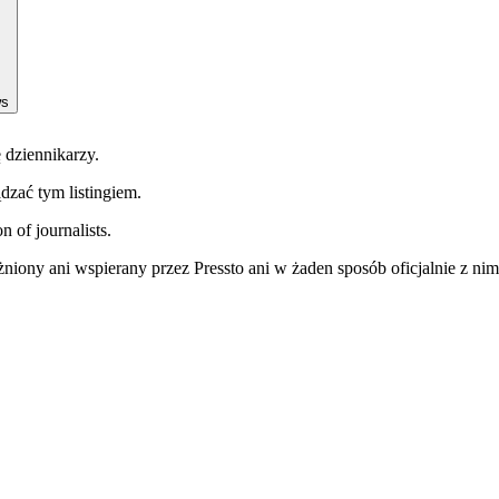
ws
 dziennikarzy.
ądzać tym listingiem.
n of journalists.
niony ani wspierany przez Pressto ani w żaden sposób oficjalnie z ni