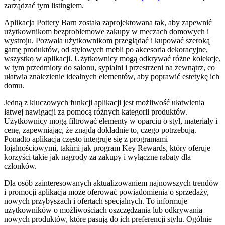
zarządzać tym listingiem.
Aplikacja Pottery Barn została zaprojektowana tak, aby zapewnić
użytkownikom bezproblemowe zakupy w meczach domowych i
wystroju. Pozwala użytkownikom przeglądać i kupować szeroką
gamę produktów, od stylowych mebli po akcesoria dekoracyjne,
wszystko w aplikacji. Użytkownicy mogą odkrywać różne kolekcje,
w tym przedmioty do salonu, sypialni i przestrzeni na zewnątrz, co
ułatwia znalezienie idealnych elementów, aby poprawić estetykę ich
domu.
Jedną z kluczowych funkcji aplikacji jest możliwość ułatwienia
łatwej nawigacji za pomocą różnych kategorii produktów.
Użytkownicy mogą filtrować elementy w oparciu o styl, materiały i
cenę, zapewniając, że znajdą dokładnie to, czego potrzebują.
Ponadto aplikacja często integruje się z programami
lojalnościowymi, takimi jak program Key Rewards, który oferuje
korzyści takie jak nagrody za zakupy i wyłączne rabaty dla
członków.
Dla osób zainteresowanych aktualizowaniem najnowszych trendów
i promocji aplikacja może oferować powiadomienia o sprzedaży,
nowych przybyszach i ofertach specjalnych. To informuje
użytkowników o możliwościach oszczędzania lub odkrywania
nowych produktów, które pasują do ich preferencji stylu. Ogólnie