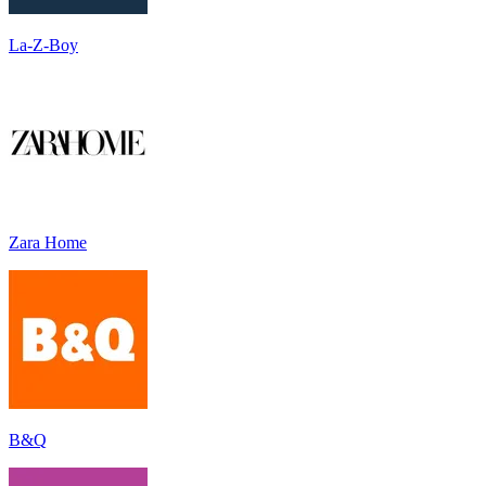
La-Z-Boy
Zara Home
B&Q