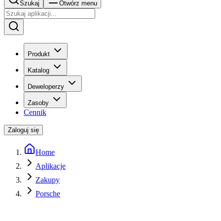
Szukaj
Otwórz menu
Produkt
Katalog
Deweloperzy
Zasoby
Cennik
Zaloguj się
Home
Aplikacje
Zakupy
Porsche