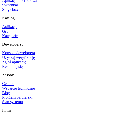
Aplikacja internetowa
Switchbar
Singlebox
Katalog
Aplikacje
Gry
Kategorie
Deweloperzy
Konsola dewelopera
Uzyskaj weryfikację
Zgłoś aplikację
Reklamuj się
Zasoby
Cennik
Wsparcie techniczne
Blog
Program partnerski
Stan systemu
Firma