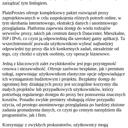
zarządzać tym listingiem.
PlainProxies oferuje kompleksowy pakiet rozwiązań proxy
zaprojektowanych w celu zaspokojenia różnych potrzeb online, w
tym skrobania internetowego, ekstrakcji danych i anonimowego
przeglądania. Platforma zapewnia dostęp do wielu rodzajów
serwerów proxy, takich jak centrum danych Datacenter, Mieszkalne,
ISP i IPv6, co czyni ją odpowiednią dla szerokiej gamy aplikacji. Ta
wszechstronność pozwala użytkownikom wybrać najbardziej
odpowiedni typ proxy dla ich konkretnych zadań, niezależnie od
tego, czy chodzi o użytek osobisty, czy operacje biznesowe.
Jedną z kluczowych zalet zwykłokrotów jest jego przystępność
cenowa i niezawodność. Oferuje zarówno bezpłatne, jak i premium
usługi, zapewniając użytkownikom elastyczne opcje odpowiadające
ich wymaganiom budżetowym i projektu. Bezpłatny dostęp do
ogromnej listy działających proxy jest szczególnie korzystny dla
małych projektów lub przypadkowych użytkowników, którzy
potrzebują regularnego dostępu do proxy bez ponoszenia znacznych
kosztów. Ponadto zwykłe premiery obsługują różne przypadki
użycia, od prostego anonimowego przeglądania po bardziej złożone
zadania gromadzenia danych, co czyni go cennym narzędziem dla
programistów, jak i firm.
Korzystając z zwykłych prokuratorów, użytkownicy mogą