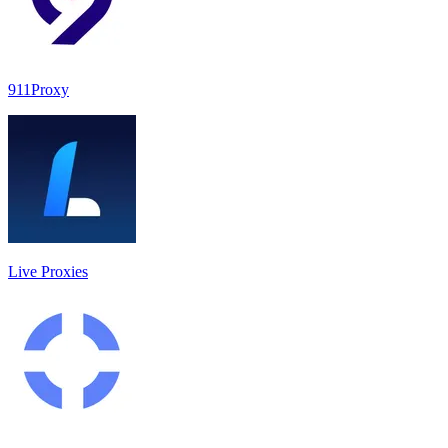
911Proxy
Live Proxies