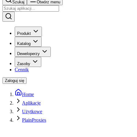
Szukaj
Otwórz menu
Produkt
Katalog
Deweloperzy
Zasoby
Cennik
Zaloguj się
Home
Aplikacje
Użytkowe
PlainProxies