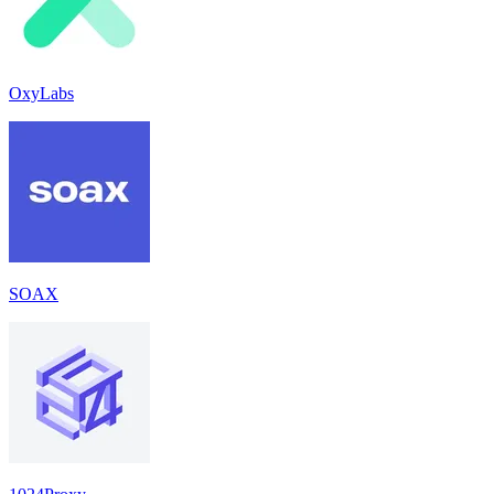
OxyLabs
SOAX