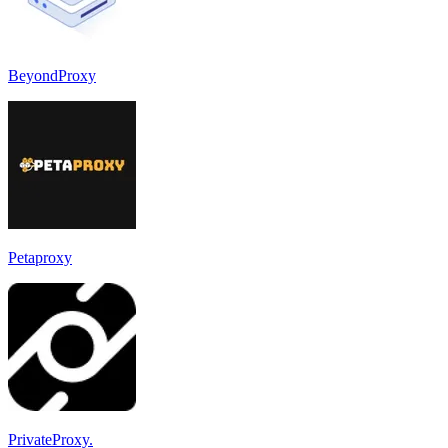
BeyondProxy
Petaproxy
PrivateProxy.