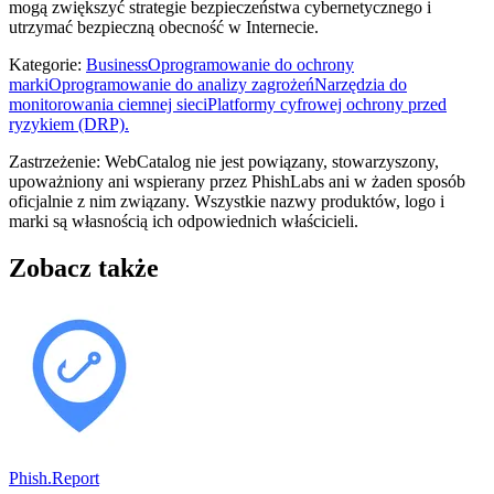
mogą zwiększyć strategie bezpieczeństwa cybernetycznego i
utrzymać bezpieczną obecność w Internecie.
Kategorie
:
Business
Oprogramowanie do ochrony
marki
Oprogramowanie do analizy zagrożeń
Narzędzia do
monitorowania ciemnej sieci
Platformy cyfrowej ochrony przed
ryzykiem (DRP).
Zastrzeżenie: WebCatalog nie jest powiązany, stowarzyszony,
upoważniony ani wspierany przez PhishLabs ani w żaden sposób
oficjalnie z nim związany. Wszystkie nazwy produktów, logo i
marki są własnością ich odpowiednich właścicieli.
Zobacz także
Phish.Report