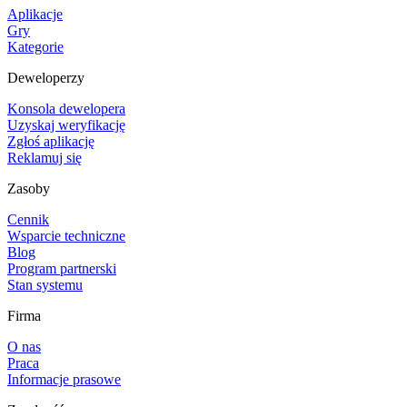
Aplikacje
Gry
Kategorie
Deweloperzy
Konsola dewelopera
Uzyskaj weryfikację
Zgłoś aplikację
Reklamuj się
Zasoby
Cennik
Wsparcie techniczne
Blog
Program partnerski
Stan systemu
Firma
O nas
Praca
Informacje prasowe