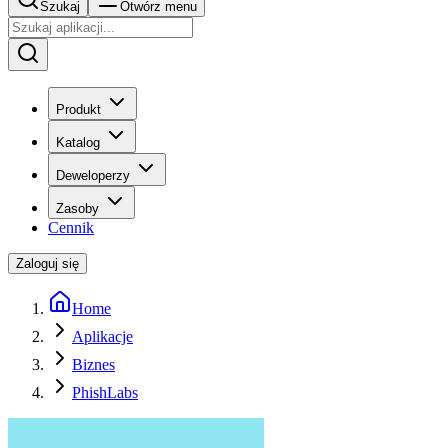
Szukaj
Otwórz menu
Produkt
Katalog
Deweloperzy
Zasoby
Cennik
Zaloguj się
Home
Aplikacje
Biznes
PhishLabs