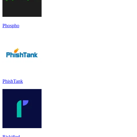
Phospho
PhishTank
Riskified