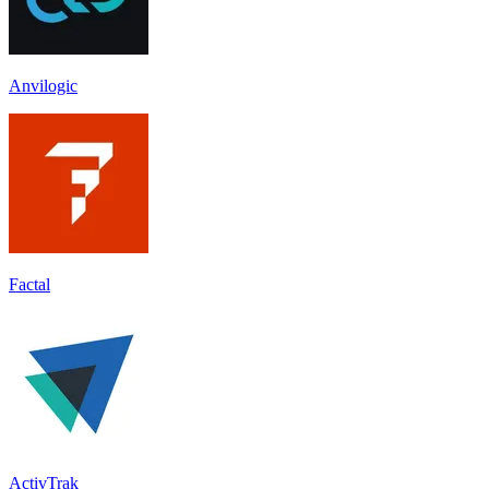
Anvilogic
Factal
ActivTrak