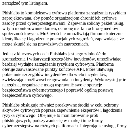
zarządzać tym listingiem.
Phishlabs to kompleksowa cyfrowa platforma zarządzania ryzykiem
zaprojektowana, aby pomóc organizacjom chronić ich cyfrowe
zasoby przed cyberprzestępstwami. Zapewnia solidny pakiet usług,
w tym monitorowanie domen, ochronę marki i ochronę mediów
społecznościowych. Możliwości te umożliwiają firmom skuteczne
identyfikację i łagodzenie potencjalnych zagrożeń, zapewniając, że
mogą skupić się na prawdziwych zagrożeniach.
Jedną z kluczowych cech Phishlabs jest jego zdolność do
gromadzenia i wikaryzacji szczegółów incydentów, umożliwiając
bardziej wydajne zarządzanie ryzykiem cyfrowym. Platforma
oferuje zaawansowane punkty końcowe API, które ułatwiają
pobieranie szczegółów incydentów dla wielu incydentów,
zwiększając możliwości reagowania na incydenty. Wykorzystując te
narzędzia, organizacje mogą usprawnić swoje operacje
bezpieczeństwa cybernetycznego i poprawić ogólną postawę
bezpieczeństwa cyfrowego.
Phishlabs obsługuje również proaktywne środki w celu ochrony
aktywów cyfrowych poprzez zapewnienie ekspertów i łagodzenia
ryzyka cyfrowego. Obejmuje to monitorowanie prób
phishingowych, podszywanie się w markę i inne formy
cyberprzestępstw na różnych platformach. Integrując te usługi, firmy