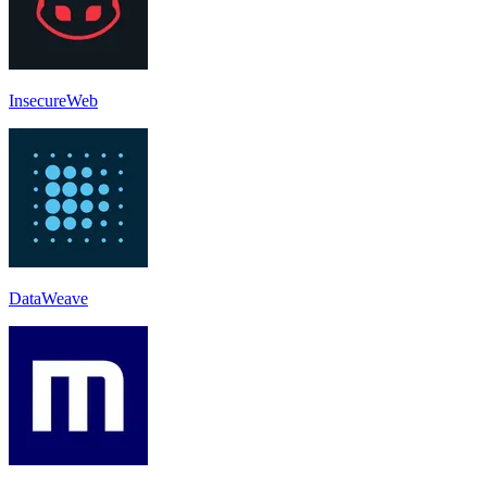
InsecureWeb
DataWeave