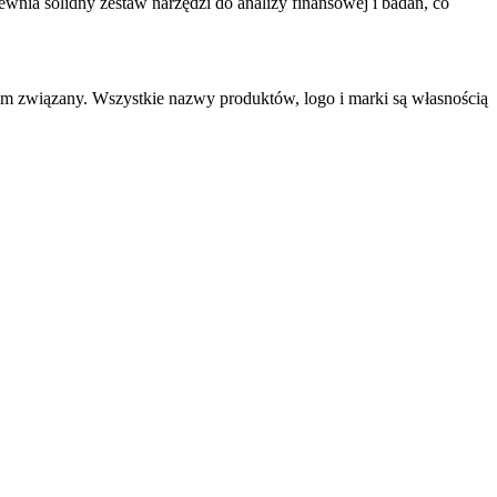
nia solidny zestaw narzędzi do analizy finansowej i badań, co
im związany. Wszystkie nazwy produktów, logo i marki są własnością