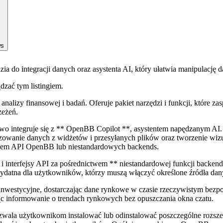
ws
ia do integracji danych oraz asystenta AI, który ułatwia manipulację d
ądzać tym listingiem.
izy finansowej i badań. Oferuje pakiet narzędzi i funkcji, które zas
zeżeń.
 integruje się z ** OpenBB Copilot **, asystentem napędzanym AI. 
owanie danych z widżetów i przesyłanych plików oraz tworzenie wizuali
twem API OpenBB lub niestandardowych backends.
 interfejsy API za pośrednictwem ** niestandardowej funkcji backend
rzydatna dla użytkowników, którzy muszą włączyć określone źródła dan
westycyjne, dostarczając dane rynkowe w czasie rzeczywistym bezpośr
jąc informowanie o trendach rynkowych bez opuszczania okna czatu.
wala użytkownikom instalować lub odinstalować poszczególne rozsze