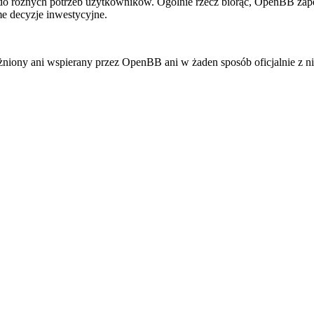
do różnych potrzeb użytkowników. Ogólnie rzecz biorąc, OpenBB zapew
e decyzje inwestycyjne.
żniony ani wspierany przez OpenBB ani w żaden sposób oficjalnie z n