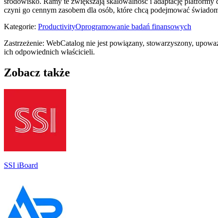
środowisko. Ramy te zwiększają skalowalność i adaptację platformy 
czyni go cennym zasobem dla osób, które chcą podejmować świadom
Kategorie
:
Productivity
Oprogramowanie badań finansowych
Zastrzeżenie: WebCatalog nie jest powiązany, stowarzyszony, upowa
ich odpowiednich właścicieli.
Zobacz także
SSI iBoard