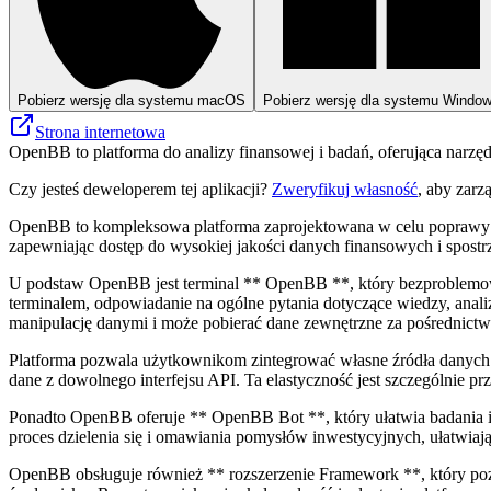
Pobierz wersję dla systemu macOS
Pobierz wersję dla systemu Windo
Strona internetowa
OpenBB to platforma do analizy finansowej i badań, oferująca narzędz
Czy jesteś deweloperem tej aplikacji?
Zweryfikuj własność
, aby zarz
OpenBB to kompleksowa platforma zaprojektowana w celu poprawy anal
zapewniając dostęp do wysokiej jakości danych finansowych i spostr
U podstaw OpenBB jest terminal ** OpenBB **, który bezproblemowo
terminalem, odpowiadanie na ogólne pytania dotyczące wiedzy, analiz
manipulację danymi i może pobierać dane zewnętrzne za pośrednic
Platforma pozwala użytkownikom zintegrować własne źródła danych i
dane z dowolnego interfejsu API. Ta elastyczność jest szczególnie p
Ponadto OpenBB oferuje ** OpenBB Bot **, który ułatwia badania in
proces dzielenia się i omawiania pomysłów inwestycyjnych, ułatwia
OpenBB obsługuje również ** rozszerzenie Framework **, który poz