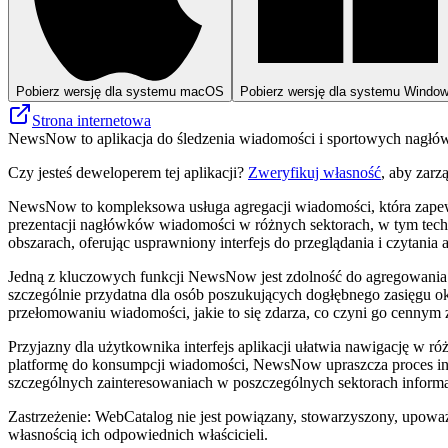
Pobierz wersję dla systemu macOS
Pobierz wersję dla systemu Windo
Strona internetowa
NewsNow to aplikacja do śledzenia wiadomości i sportowych nagłó
Czy jesteś deweloperem tej aplikacji?
Zweryfikuj własność
, aby zarz
NewsNow to kompleksowa usługa agregacji wiadomości, która zapewn
prezentacji nagłówków wiadomości w różnych sektorach, w tym techn
obszarach, oferując usprawniony interfejs do przeglądania i czytania
Jedną z kluczowych funkcji NewsNow jest zdolność do agregowania w
szczególnie przydatna dla osób poszukujących dogłębnego zasięgu 
przełomowaniu wiadomości, jakie to się zdarza, co czyni go cennym
Przyjazny dla użytkownika interfejs aplikacji ułatwia nawigację w
platformę do konsumpcji wiadomości, NewsNow upraszcza proces inf
szczególnych zainteresowaniach w poszczególnych sektorach inform
Zastrzeżenie: WebCatalog nie jest powiązany, stowarzyszony, upowa
własnością ich odpowiednich właścicieli.