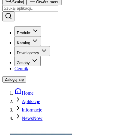
Szukaj
Otwórz menu
Produkt
Katalog
Deweloperzy
Zasoby
Cennik
Zaloguj się
Home
Aplikacje
Informacje
NewsNow