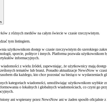
ws
wków z różnych mediów na całym świecie w czasie rzeczywistym.
ądzać tym listingiem.
ia użytkownikom dostęp w czasie rzeczywistym do szerokiego zakresu 
ologii, sporcie, polityce i innych. Platforma pozwala użytkownikom b
 artykułów informacyjnych.
iadomości z wielu źródeł, zapewniając, że użytkownicy mają dostęp 
określonych tematów lub branż. Ponadto aktualizacje NewsNow w cza
 zasobem dla każdego, kto chce pozostać na bieżąco w wydarzeniach g
 różnych kategoriach wiadomości, umożliwiając użytkownikom szybkie z
ormowania o lokalnych i globalnych wiadomościach, co czyni go przy
acyjnych.
żniony ani wspierany przez NewsNow ani w żaden sposób oficjalnie z