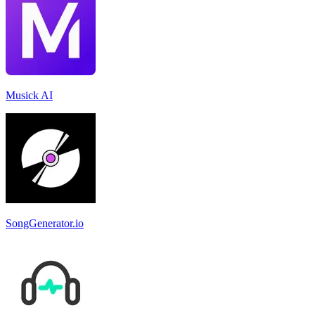
Musick AI
SongGenerator.io