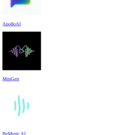
ApolloAI
MusGen
BeMusic AI