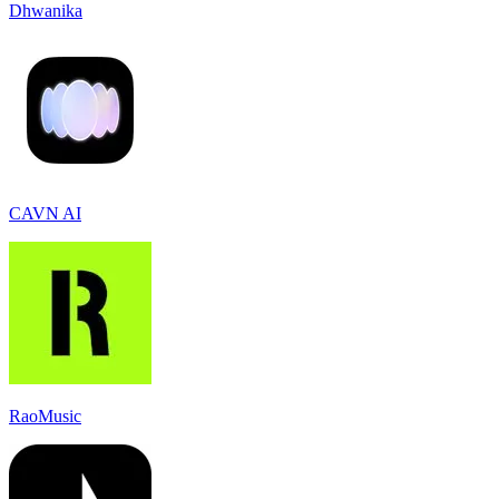
Dhwanika
CAVN AI
RaoMusic