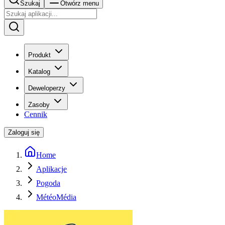
Szukaj
Otwórz menu
Produkt
Katalog
Deweloperzy
Zasoby
Cennik
Zaloguj się
Home
Aplikacje
Pogoda
MétéoMédia