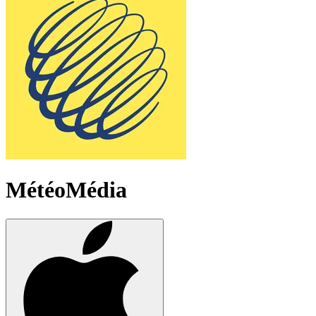
MétéoMédia