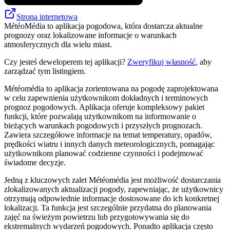
Strona internetowa
MétéoMédia to aplikacja pogodowa, która dostarcza aktualne
prognozy oraz lokalizowane informacje o warunkach
atmosferycznych dla wielu miast.
Czy jesteś deweloperem tej aplikacji?
Zweryfikuj własność
, aby
zarządzać tym listingiem.
Météomédia to aplikacja zorientowana na pogodę zaprojektowana
w celu zapewnienia użytkownikom dokładnych i terminowych
prognoz pogodowych. Aplikacja oferuje kompleksowy pakiet
funkcji, które pozwalają użytkownikom na informowanie o
bieżących warunkach pogodowych i przyszłych prognozach.
Zawiera szczegółowe informacje na temat temperatury, opadów,
prędkości wiatru i innych danych meteorologicznych, pomagając
użytkownikom planować codzienne czynności i podejmować
świadome decyzje.
Jedną z kluczowych zalet Météomédia jest możliwość dostarczania
zlokalizowanych aktualizacji pogody, zapewniając, że użytkownicy
otrzymają odpowiednie informacje dostosowane do ich konkretnej
lokalizacji. Ta funkcja jest szczególnie przydatna do planowania
zajęć na świeżym powietrzu lub przygotowywania się do
ekstremalnych wydarzeń pogodowych. Ponadto aplikacja często