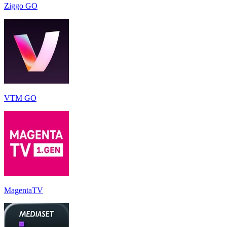
Ziggo GO
VTM GO
MagentaTV