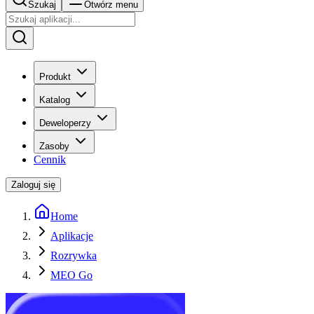
Szukaj
Otwórz menu
Produkt
Katalog
Deweloperzy
Zasoby
Cennik
Zaloguj się
Home
Aplikacje
Rozrywka
MEO Go