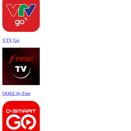
VTV Go
OQEE by Free