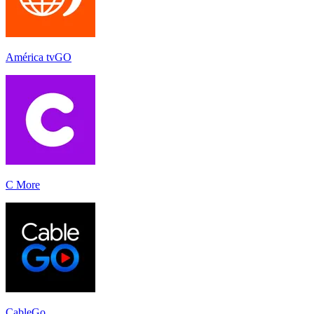
América tvGO
C More
CableGo