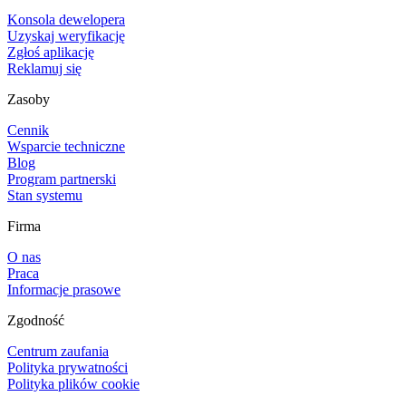
Konsola dewelopera
Uzyskaj weryfikację
Zgłoś aplikację
Reklamuj się
Zasoby
Cennik
Wsparcie techniczne
Blog
Program partnerski
Stan systemu
Firma
O nas
Praca
Informacje prasowe
Zgodność
Centrum zaufania
Polityka prywatności
Polityka plików cookie