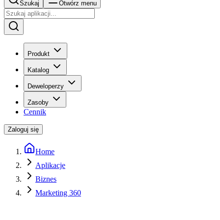
Szukaj
Otwórz menu
Produkt
Katalog
Deweloperzy
Zasoby
Cennik
Zaloguj się
Home
Aplikacje
Biznes
Marketing 360