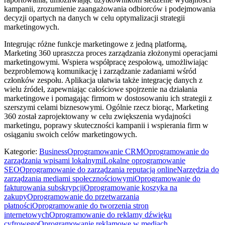
kampanii, zrozumienie zaangażowania odbiorców i podejmowania
decyzji opartych na danych w celu optymalizacji strategii
marketingowych.
Integrując różne funkcje marketingowe z jedną platformą,
Marketing 360 upraszcza proces zarządzania złożonymi operacjami
marketingowymi. Wspiera współpracę zespołową, umożliwiając
bezproblemową komunikację i zarządzanie zadaniami wśród
członków zespołu. Aplikacja ułatwia także integrację danych z
wielu źródeł, zapewniając całościowe spojrzenie na działania
marketingowe i pomagając firmom w dostosowaniu ich strategii z
szerszymi celami biznesowymi. Ogólnie rzecz biorąc, Marketing
360 został zaprojektowany w celu zwiększenia wydajności
marketingu, poprawy skuteczności kampanii i wspierania firm w
osiąganiu swoich celów marketingowych.
Kategorie
:
Business
Oprogramowanie CRM
Oprogramowanie do
zarządzania wpisami lokalnymi
Lokalne oprogramowanie
SEO
Oprogramowanie do zarządzania reputacją online
Narzędzia do
zarządzania mediami społecznościowymi
Oprogramowanie do
fakturowania subskrypcji
Oprogramowanie koszyka na
zakupy
Oprogramowanie do przetwarzania
płatności
Oprogramowanie do tworzenia stron
internetowych
Oprogramowanie do reklamy dźwięku
cyfrowego
Oprogramowanie reklamowe w mediach