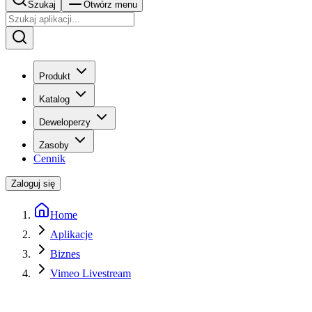
Szukaj
Otwórz menu
Produkt
Katalog
Deweloperzy
Zasoby
Cennik
Zaloguj się
Home
Aplikacje
Biznes
Vimeo Livestream