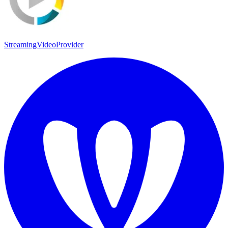
StreamingVideoProvider