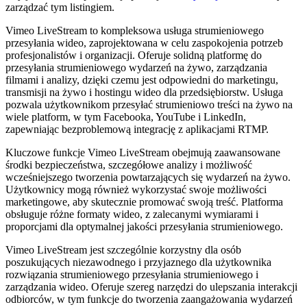
zarządzać tym listingiem.
Vimeo LiveStream to kompleksowa usługa strumieniowego
przesyłania wideo, zaprojektowana w celu zaspokojenia potrzeb
profesjonalistów i organizacji. Oferuje solidną platformę do
przesyłania strumieniowego wydarzeń na żywo, zarządzania
filmami i analizy, dzięki czemu jest odpowiedni do marketingu,
transmisji na żywo i hostingu wideo dla przedsiębiorstw. Usługa
pozwala użytkownikom przesyłać strumieniowo treści na żywo na
wiele platform, w tym Facebooka, YouTube i LinkedIn,
zapewniając bezproblemową integrację z aplikacjami RTMP.
Kluczowe funkcje Vimeo LiveStream obejmują zaawansowane
środki bezpieczeństwa, szczegółowe analizy i możliwość
wcześniejszego tworzenia powtarzających się wydarzeń na żywo.
Użytkownicy mogą również wykorzystać swoje możliwości
marketingowe, aby skutecznie promować swoją treść. Platforma
obsługuje różne formaty wideo, z zalecanymi wymiarami i
proporcjami dla optymalnej jakości przesyłania strumieniowego.
Vimeo LiveStream jest szczególnie korzystny dla osób
poszukujących niezawodnego i przyjaznego dla użytkownika
rozwiązania strumieniowego przesyłania strumieniowego i
zarządzania wideo. Oferuje szereg narzędzi do ulepszania interakcji
odbiorców, w tym funkcje do tworzenia zaangażowania wydarzeń