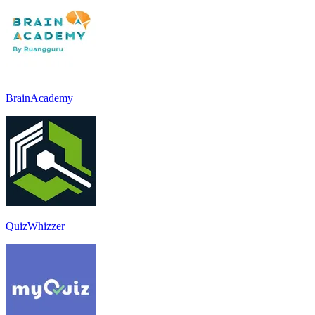
BrainAcademy
QuizWhizzer