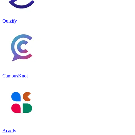
Quizify
CampusKnot
Acadly