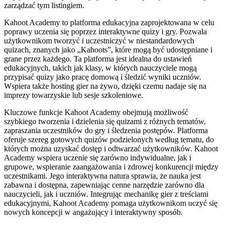
zarządzać tym listingiem.
Kahoot Academy to platforma edukacyjna zaprojektowana w celu
poprawy uczenia się poprzez interaktywne quizy i gry. Pozwala
użytkownikom tworzyć i uczestniczyć w niestandardowych
quizach, znanych jako „Kahoots”, które mogą być udostępniane i
grane przez każdego. Ta platforma jest idealna do ustawień
edukacyjnych, takich jak klasy, w których nauczyciele mogą
przypisać quizy jako pracę domową i śledzić wyniki uczniów.
Wspiera także hosting gier na żywo, dzięki czemu nadaje się na
imprezy towarzyskie lub sesje szkoleniowe.
Kluczowe funkcje Kahoot Academy obejmują możliwość
szybkiego tworzenia i dzielenia się quizami z różnych tematów,
zapraszania uczestników do gry i śledzenia postępów. Platforma
oferuje szereg gotowych quizów podzielonych według tematu, do
których można uzyskać dostęp i odtwarzać użytkowników. Kahoot
Academy wspiera uczenie się zarówno indywidualne, jak i
grupowe, wspieranie zaangażowania i zdrowej konkurencji między
uczestnikami. Jego interaktywna natura sprawia, że ​​nauka jest
zabawna i dostępna, zapewniając cenne narzędzie zarówno dla
nauczycieli, jak i uczniów. Integrując mechanikę gier z treściami
edukacyjnymi, Kahoot Academy pomaga użytkownikom uczyć się
nowych koncepcji w angażujący i interaktywny sposób.