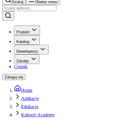
Szukaj
Otwórz menu
Produkt
Katalog
Deweloperzy
Zasoby
Cennik
Zaloguj się
Home
Aplikacje
Edukacja
Kahoot! Academy