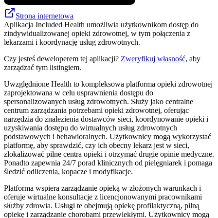
Strona internetowa
Aplikacja Included Health umożliwia użytkownikom dostęp do
zindywidualizowanej opieki zdrowotnej, w tym połączenia z
lekarzami i koordynację usług zdrowotnych.
Czy jesteś deweloperem tej aplikacji?
Zweryfikuj własność
, aby
zarządzać tym listingiem.
Uwzględnione Health to kompleksowa platforma opieki zdrowotnej
zaprojektowana w celu usprawnienia dostępu do
spersonalizowanych usług zdrowotnych. Służy jako centralne
centrum zarządzania potrzebami opieki zdrowotnej, oferując
narzędzia do znalezienia dostawców sieci, koordynowanie opieki i
uzyskiwania dostępu do wirtualnych usług zdrowotnych
podstawowych i behawioralnych. Użytkownicy mogą wykorzystać
platformę, aby sprawdzić, czy ich obecny lekarz jest w sieci,
zlokalizować pilne centra opieki i otrzymać drugie opinie medyczne.
Ponadto zapewnia 24/7 porad klinicznych od pielęgniarek i pomaga
śledzić odliczenia, kopacze i modyfikacje.
Platforma wspiera zarządzanie opieką w złożonych warunkach i
oferuje wirtualne konsultacje z licencjonowanymi pracownikami
służby zdrowia. Usługi te obejmują opiekę profilaktyczną, pilną
opiekę i zarządzanie chorobami przewlekłymi. Użytkownicy mogą