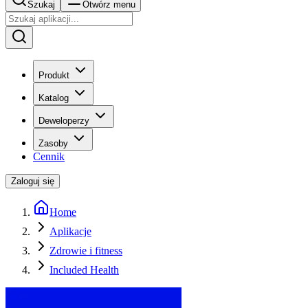
Szukaj
Otwórz menu
Produkt
Katalog
Deweloperzy
Zasoby
Cennik
Zaloguj się
Home
Aplikacje
Zdrowie i fitness
Included Health