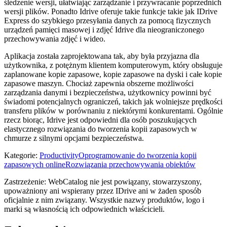
śledzenie wersji, ułatwiając zarządzanie i przywracanie poprzednich
wersji plików. Ponadto Idrive oferuje takie funkcje takie jak IDrive
Express do szybkiego przesyłania danych za pomocą fizycznych
urządzeń pamięci masowej i zdjęć Idrive dla nieograniczonego
przechowywania zdjęć i wideo.
Aplikacja została zaprojektowana tak, aby była przyjazna dla
użytkownika, z potężnym klientem komputerowym, który obsługuje
zaplanowane kopie zapasowe, kopie zapasowe na dyski i całe kopie
zapasowe maszyn. Chociaż zapewnia obszerne możliwości
zarządzania danymi i bezpieczeństwa, użytkownicy powinni być
świadomi potencjalnych ograniczeń, takich jak wolniejsze prędkości
transferu plików w porównaniu z niektórymi konkurentami. Ogólnie
rzecz biorąc, Idrive jest odpowiedni dla osób poszukujących
elastycznego rozwiązania do tworzenia kopii zapasowych w
chmurze z silnymi opcjami bezpieczeństwa.
Kategorie
:
Productivity
Oprogramowanie do tworzenia kopii
zapasowych online
Rozwiązania przechowywania obiektów
Zastrzeżenie: WebCatalog nie jest powiązany, stowarzyszony,
upoważniony ani wspierany przez IDrive ani w żaden sposób
oficjalnie z nim związany. Wszystkie nazwy produktów, logo i
marki są własnością ich odpowiednich właścicieli.