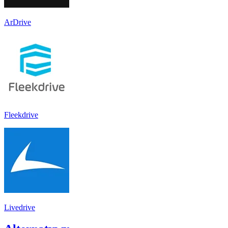
ArDrive
Fleekdrive
Livedrive