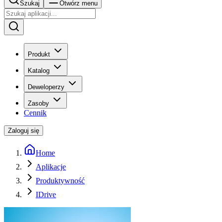
Szukaj
Otwórz menu
Produkt
Katalog
Deweloperzy
Zasoby
Cennik
Zaloguj się
Home
Aplikacje
Produktywność
IDrive